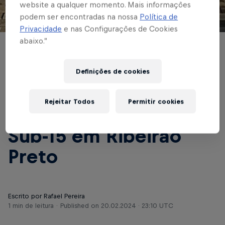
website a qualquer momento. Mais informações
podem ser encontradas na nossa
Política de
© Red Bull Bragantino
Privacidade
e nas Configurações de Cookies
abaixo.”
BASE MASCULINA
Garotos do Massa
Definições de cookies
Bruta viajam para a
Rejeitar Todos
Permitir cookies
disputa da Alcans Cup
Sub-15 em Ribeirão
Preto
Escrito por Rafael Pereira
1 min de leitura
Published on
20.02.2024 · 23:10 UTC