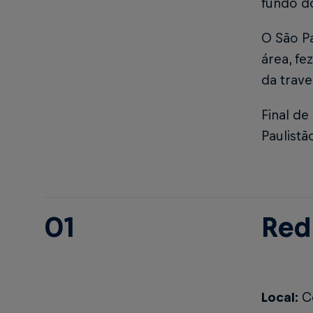
fundo d
O São P
área, fe
da trave
Final de
Paulistã
01
Red
Local:
Ce