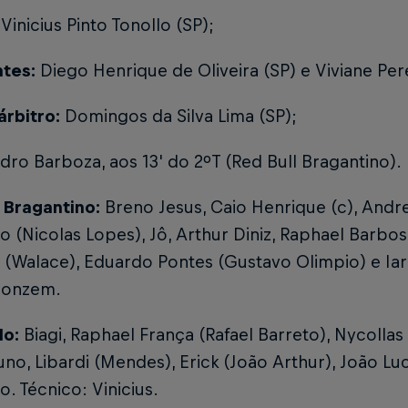
Vinicius Pinto Tonollo (SP);
ntes:
Diego Henrique de Oliveira (SP) e Viviane Per
árbitro:
Domingos da Silva Lima (SP);
ro Barboza, aos 13' do 2ºT (Red Bull Bragantino).
l Bragantino:
Breno Jesus, Caio Henrique (c), Andre
o (Nicolas Lopes), Jô, Arthur Diniz, Raphael Barb
(Walace), Eduardo Pontes (Gustavo Olimpio) e Iarl
Monzem.
lo:
Biagi, Raphael França (Rafael Barreto), Nycollas
runo, Libardi (Mendes), Erick (João Arthur), João Lu
o. Técnico: Vinicius.