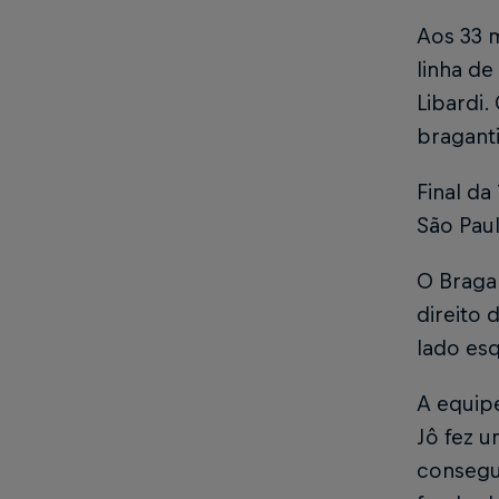
Aos 33 
linha de
Libardi.
bragant
Final d
São Pau
O Braga 
direito 
lado es
A equip
Jô fez 
consegu