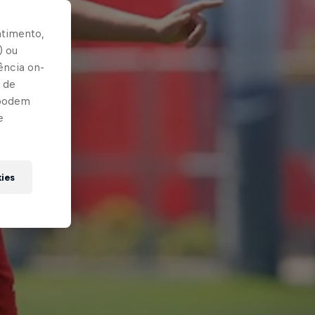
ntimento,
) ou
ência on-
 de
 podem
e
kies