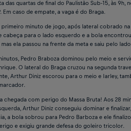
ta das quartas de final do Paulistão Sub-15, às 9h,
. Em caso de empate, a vaga é do Braga.
primeiro minuto de jogo, após lateral cobrado na 
 cabeça para o lado esquerdo e a bola encontrou J
, mas ela passou na frente da meta e saiu pelo lad
inutos, Pedro Braboza dominou pelo meio e serviu
rique. O lateral do Braga cruzou na segunda trav
te, Arthur Diniz escorou para o meio e Iarley, t
 marcador.
a chegada com perigo do Massa Bruta! Aos 28 minu
querda, Arthur Diniz conseguiu dominar e finalizar,
a, a bola sobrou para Pedro Barboza e ele finaliz
rigo e exigiu grande defesa do goleiro tricolor.