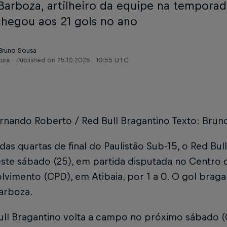
Barboza, artilheiro da equipe na tempora
chegou aos 21 gols no ano
 Bruno Sousa
tura
Published on
25.10.2025 · 10:55 UTC
ernando Roberto / Red Bull Bragantino Texto: Brun
 das quartas de final do Paulistão Sub-15, o Red Bu
este sábado (25), em partida disputada no Centro
vimento (CPD), em Atibaia, por 1 a 0. O gol brag
arboza.
ll Bragantino volta a campo no próximo sábado (0