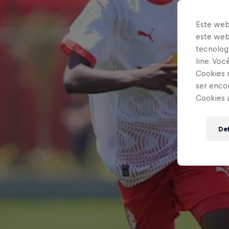
Este web
este webs
tecnologi
line. Vo
Cookies 
ser enco
Cookies 
Def