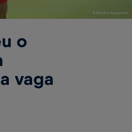
© Red Bull Bragantino
u o
a
la vaga