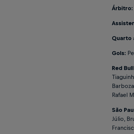
Árbitro:
Assiste
Quarto 
Gols:
Ped
Red Bul
Tiaguinh
Barboza 
Rafael 
São Pau
Júlio, B
Francisc