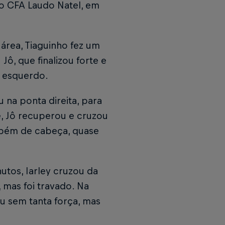
 no CFA Laudo Natel, em
área, Tiaguinho fez um
ô, que finalizou forte e
o esquerdo.
 na ponta direita, para
e, Jô recuperou e cruzou
ambém de cabeça, quase
tos, Iarley cruzou da
 mas foi travado. Na
ou sem tanta força, mas