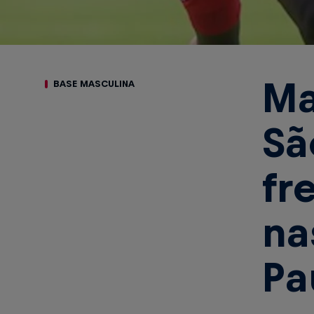
Ma
BASE MASCULINA
Sã
fr
na
Pa