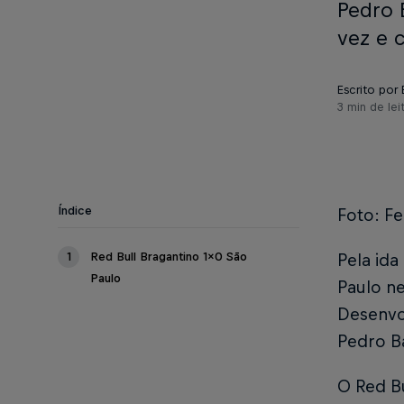
Pedro 
vez e 
Escrito por
3 min de lei
Índice
Foto: F
1
Red Bull Bragantino 1x0 São
Pela ida
Paulo
Paulo n
Desenvol
Pedro B
O Red Bu