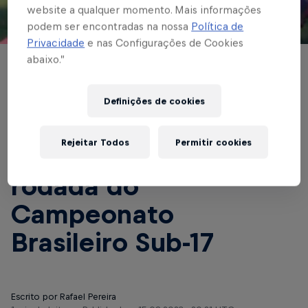
website a qualquer momento. Mais informações
podem ser encontradas na nossa
Política de
© Red Bull Bragantino
Privacidade
e nas Configurações de Cookies
abaixo.”
BASE MASCULINA
Garotos do Massa
Definições de cookies
Bruta recebem o
Rejeitar Todos
Permitir cookies
Flamengo pela sétima
rodada do
Campeonato
Brasileiro Sub-17
Escrito por Rafael Pereira