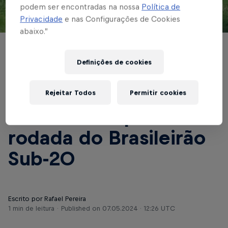
podem ser encontradas na nossa
Política de
Privacidade
e nas Configurações de Cookies
© Red Bull Bragantino
abaixo.”
BASE MASCULINA
Definições de cookies
Em casa, Red Bull
Bragantino enfrenta o
Rejeitar Todos
Permitir cookies
Atlético-GO pela sexta
rodada do Brasileirão
Sub-20
Escrito por Rafael Pereira
1 min de leitura
Published on
07.05.2024 · 12:26 UTC