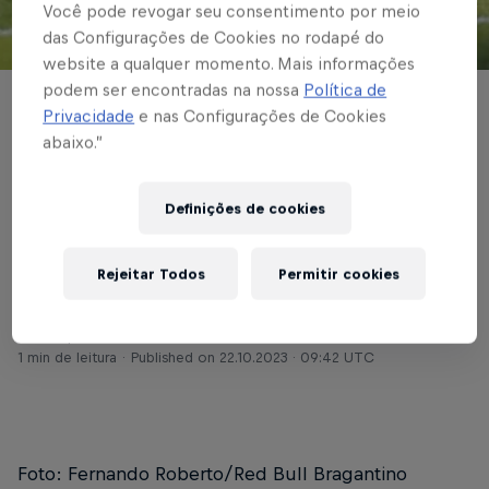
Você pode revogar seu consentimento por meio
das Configurações de Cookies no rodapé do
© Red Bull Bragantino
website a qualquer momento. Mais informações
podem ser encontradas na nossa
Política de
FUTEBOL FEMININO
Privacidade
e nas Configurações de Cookies
abaixo.”
Bragantinas estreiam
na Brasil Ladies Cup
Definições de cookies
Sub-20 nesta segunda
Rejeitar Todos
Permitir cookies
Escrito por Rafael Pereira
1 min de leitura
Published on
22.10.2023 · 09:42 UTC
Foto: Fernando Roberto/Red Bull Bragantino