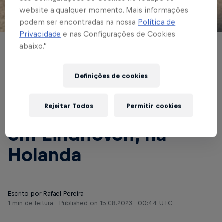
website a qualquer momento. Mais informações
podem ser encontradas na nossa
Política de
© Red Bull Bragantino
Privacidade
e nas Configurações de Cookies
abaixo.”
BASE MASCULINA
Equipe Sub-20 do
Definições de cookies
Red Bull Bragantino
Rejeitar Todos
Permitir cookies
disputará a Otten Cup
em Eindhoven, na
Holanda
Escrito por Rafael Pereira
1 min de leitura
Published on
15.08.2023 · 00:44 UTC