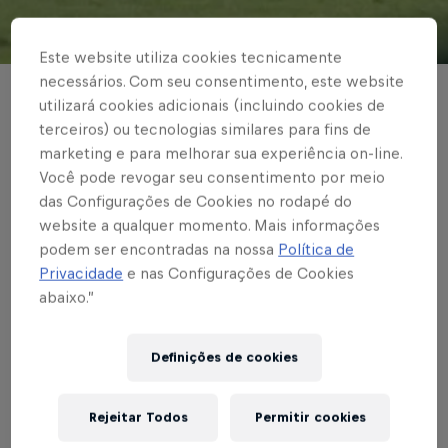
© Red Bull Bragantino
Este website utiliza cookies tecnicamente
necessários. Com seu consentimento, este website
BASE MASCULINA
utilizará cookies adicionais (incluindo cookies de
terceiros) ou tecnologias similares para fins de
Nos pênaltis, Garotos
marketing e para melhorar sua experiência on-line.
do Massa Bruta
Você pode revogar seu consentimento por meio
das Configurações de Cookies no rodapé do
perdem para a
website a qualquer momento. Mais informações
podem ser encontradas na nossa
Política de
Ferroviária e encerram
Privacidade
e nas Configurações de Cookies
abaixo.”
participação no
Paulistão Sub-20
Definições de cookies
Rejeitar Todos
Permitir cookies
Escrito por Rafael Pereira