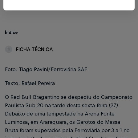
2 min de leitura
Published on
27.10.2023 · 17:35 UTC
Índice
FICHA TÉCNICA
1
Foto: Tiago Pavini/Ferroviária SAF
Texto: Rafael Pereira
O Red Bull Bragantino se despediu do Campeonato
Paulista Sub-20 na tarde desta sexta-feira (27).
Debaixo de uma tempestade na Arena Fonte
Luminosa, em Araraquara, os Garotos do Massa
Bruta foram superados pela Ferroviária por 3 a 1 no