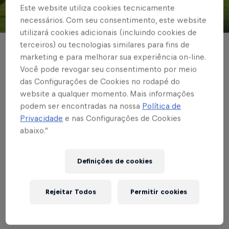
Este website utiliza cookies tecnicamente
necessários. Com seu consentimento, este website
© Red Bull Bragantino
utilizará cookies adicionais (incluindo cookies de
terceiros) ou tecnologias similares para fins de
BRASILEIRÃO
marketing e para melhorar sua experiência on-line.
Você pode revogar seu consentimento por meio
Na Ilha do Retiro,
das Configurações de Cookies no rodapé do
Red Bull Bragantino
website a qualquer momento. Mais informações
podem ser encontradas na nossa
Política de
fica no empate com o
Privacidade
e nas Configurações de Cookies
abaixo.”
Sport, mas garante
matematicamente a
Definições de cookies
vaga para a Sul-
Rejeitar Todos
Permitir cookies
Americana