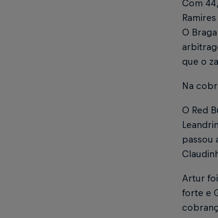
Com 44, 
Ramires
O Braga
arbitra
que o za
Na cobra
O Red B
Leandrin
passou a
Claudin
Artur fo
forte e 
cobranç