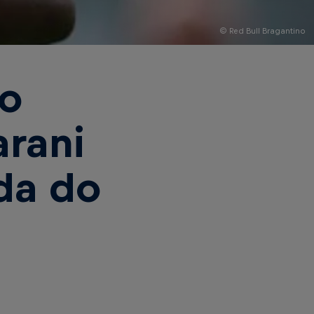
© Red Bull Bragantino
no
rani
da do