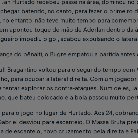
Jan Hurtado recebeu passe na área, dominou no pe
 chegar batendo, no canto, para fazer o primeiro 
, no entanto, não teve muito tempo para comemora
gem apontou toque de mão de Aderlan dentro da á
gueiro impediu o gol, acabou expulsando o lateral
nça do pênalti, o Bugre empatou a partida antes 
ull Bragantino voltou para o segundo tempo com 
ho, para ocupar a lateral direita. Com um jogador
 tentar explorar os contra-ataques. Num deles, J
ho, que bateu colocado e a bola passou muito pert
i para o jogo no lugar de Hurtado. Aos 24, cobrand
Gabriel desviou para escanteio. O Massa Bruta pre
a de escanteio, novo cruzamento pela direita e Fa