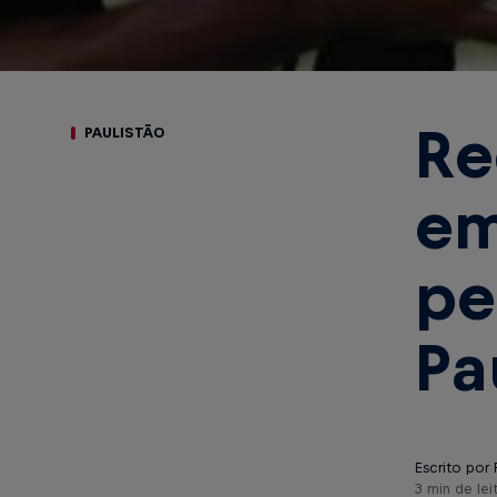
Re
PAULISTÃO
em
pe
Pa
Escrito por 
3 min de lei