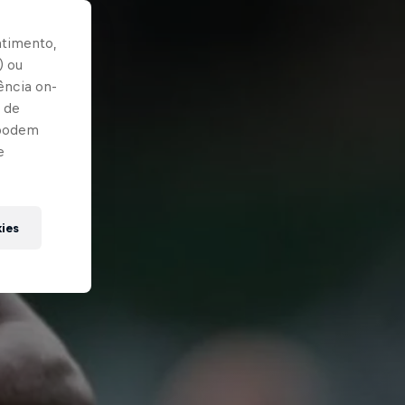
ntimento,
) ou
ência on-
 de
 podem
e
kies