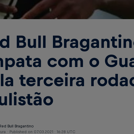
d Bull Braganti
pata com o Gua
la terceira roda
ulistão
Red Bull Bragantino
tura
Published on
07.03.2021 · 16:28 UTC