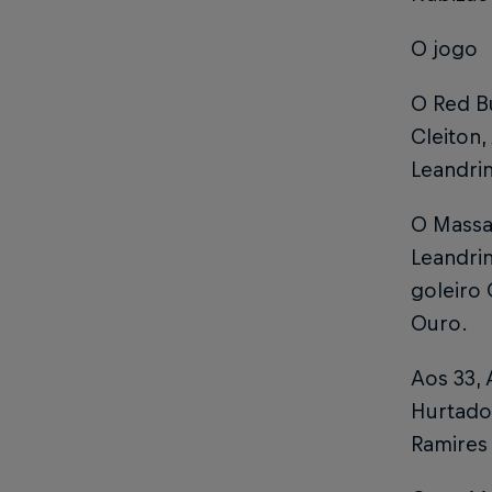
O jogo
O Red B
Cleiton,
Leandrin
O Massa
Leandri
goleiro 
Ouro.
Aos 33,
Hurtado
Ramires 