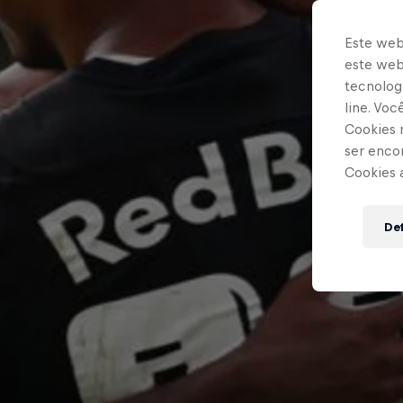
Este web
este webs
tecnologi
line. Vo
Cookies 
ser enco
Cookies 
Def