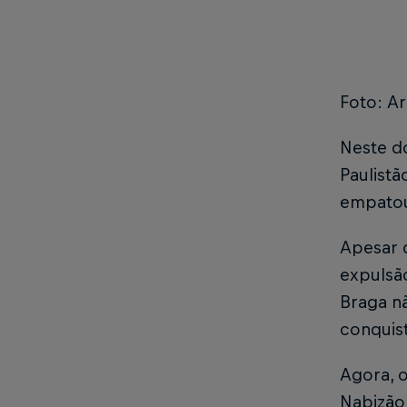
Foto: Ar
Neste do
Paulistã
empatou
Apesar d
expulsã
Braga n
conquis
Agora, o
Nabizão