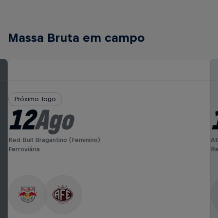
Massa Bruta em campo
Próximo Jogo
12
Ago
Red Bull Bragantino (Feminino)
At
Ferroviária
Re