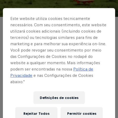
© Red Bull Bragantino
Este website utiliza cookies tecnicamente
necessários. Com seu consentimento, este website
BRASILEIRÃO
utilizará cookies adicionais (incluindo cookies de
Helinho faz mais um
terceiros) ou tecnologias similares para fins de
marketing e para melhorar sua experiência on-line.
golaço na temporada
Você pode revogar seu consentimento por meio
das Configurações de Cookies no rodapé do
em empate do
website a qualquer momento. Mais informações
Red Bull Bragantino
podem ser encontradas na nossa
Política de
Privacidade
e nas Configurações de Cookies
com Cuiabá na Arena
abaixo.”
Pantanal
Definições de cookies
Rejeitar Todos
Permitir cookies
Escrito por Thiago Kansler