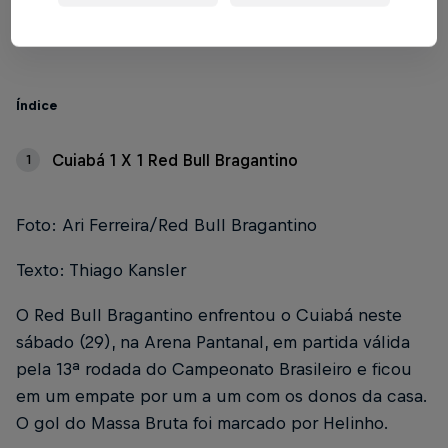
2 min de leitura
Published on
29.06.2024 · 20:59 UTC
Índice
Cuiabá 1 X 1 Red Bull Bragantino
1
Foto: Ari Ferreira/Red Bull Bragantino
Texto: Thiago Kansler
O Red Bull Bragantino enfrentou o Cuiabá neste
sábado (29), na Arena Pantanal, em partida válida
pela 13ª rodada do Campeonato Brasileiro e ficou
em um empate por um a um com os donos da casa.
O gol do Massa Bruta foi marcado por Helinho.