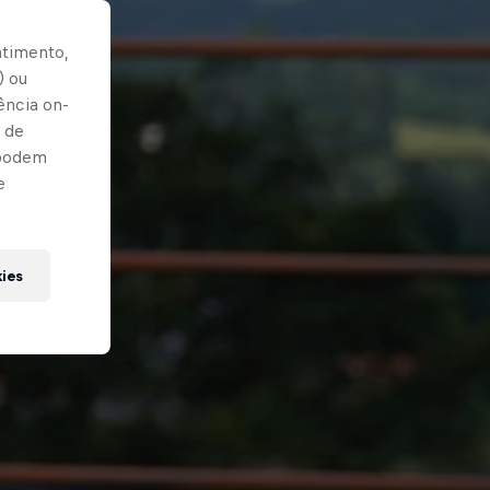
ntimento,
) ou
ência on-
 de
 podem
e
kies