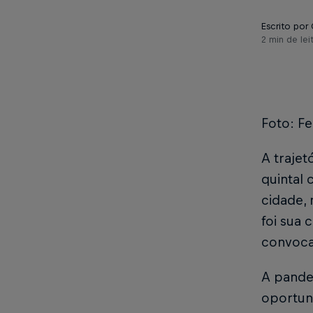
Escrito por 
2 min de lei
Foto: Fe
A trajet
quintal 
cidade, 
foi sua 
convoca
A pande
oportuni