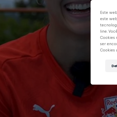
Este web
este webs
tecnologi
line. Vo
Cookies 
ser enco
Cookies 
Def