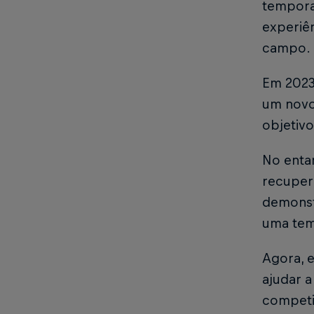
tempora
experiê
campo.
Em 2023,
um novo 
objetiv
No enta
recupera
demonst
uma te
Agora, e
ajudar a
competit