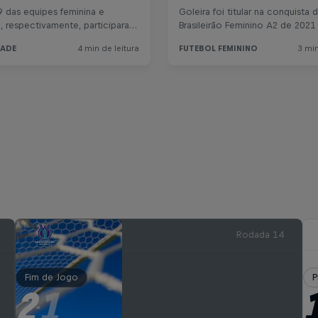
Rodada 14
Fim de Jogo
P
2
1
-