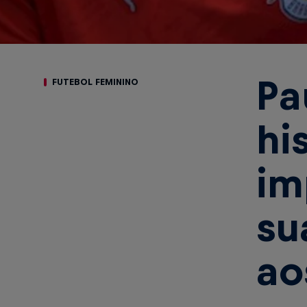
Pa
FUTEBOL FEMININO
hi
im
su
ao