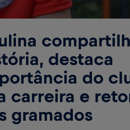
ulina compartil
stória, destaca
portância do cl
a carreira e ret
s gramados