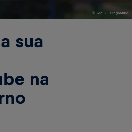
© Red Bull Bragantino
ha sua
ube na
orno