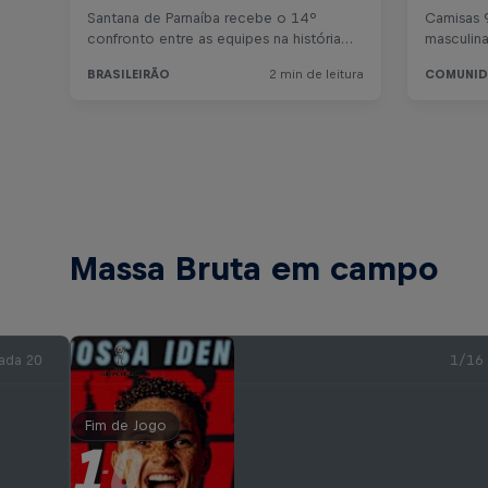
Massa Bruta em campo
ada 20
1/16
Fim de Jogo
1
0
-