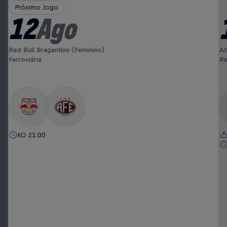
Próximo Jogo
12
Ago
Red Bull Bragantino (Feminino)
At
Ferroviária
Re
KO 21:00