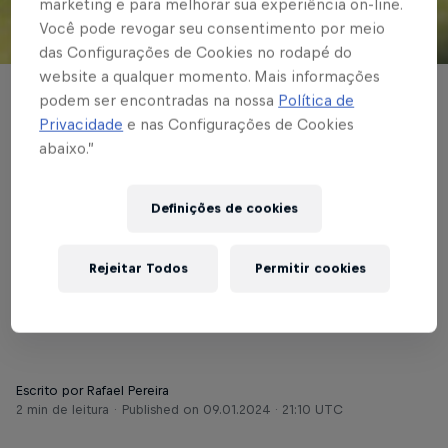
marketing e para melhorar sua experiência on-line.
Você pode revogar seu consentimento por meio
© Red Bull Bragantino
das Configurações de Cookies no rodapé do
website a qualquer momento. Mais informações
podem ser encontradas na nossa
Política de
BASE MASCULINA
Privacidade
e nas Configurações de Cookies
Red Bull Bragantino
abaixo.”
enfrenta o Joinville
Definições de cookies
para garantir o
primeiro lugar do
Rejeitar Todos
Permitir cookies
grupo na Copinha
Escrito por Rafael Pereira
2 min de leitura
Published on
09.01.2024 · 21:10 UTC