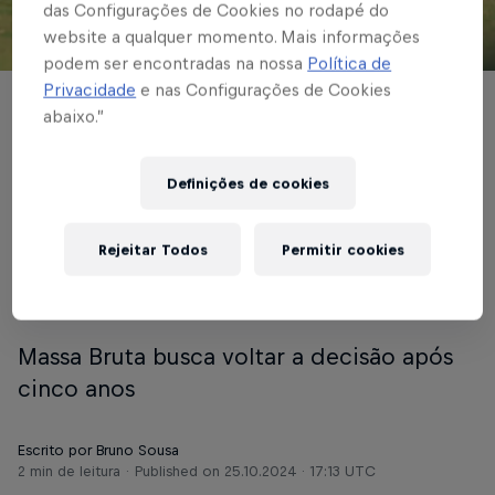
das Configurações de Cookies no rodapé do
website a qualquer momento. Mais informações
© Red Bull Bragantino
podem ser encontradas na nossa
Política de
Privacidade
e nas Configurações de Cookies
BASE MASCULINA
abaixo.”
Red Bull Bragantino
Definições de cookies
recebe o São Paulo
pela semifinal do
Rejeitar Todos
Permitir cookies
Paulistão Sub-20
Massa Bruta busca voltar a decisão após
cinco anos
Escrito por Bruno Sousa
2 min de leitura
Published on
25.10.2024 · 17:13 UTC