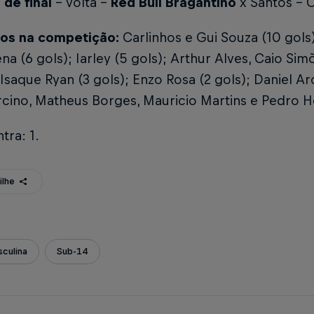
de final
- volta -
Red Bull Bragantino
x Santos - 
iros na competição:
Carlinhos e Gui Souza (10 gols
a (6 gols); Iarley (5 gols); Arthur Alves, Caio Sim
Isaque Ryan (3 gols); Enzo Rosa (2 gols); Daniel Ar
cino, Matheus Borges, Mauricio Martins e Pedro He
tra:
1.
ilhe
culina
Sub-14