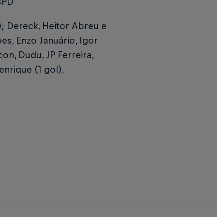
CPD
); Dereck, Heitor Abreu e
ões, Enzo Januário, Igor
con, Dudu, JP Ferreira,
nrique (1 gol).