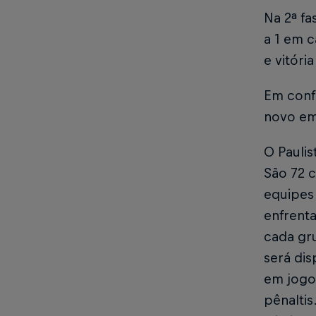
Na 2ª fa
a 1 em c
e vitóri
Em confr
novo emp
O Paulis
São 72 
equipes
enfrent
cada gru
será dis
em jogos
pênaltis