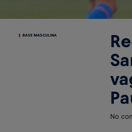
Re
BASE MASCULINA
Sa
va
Pa
No con