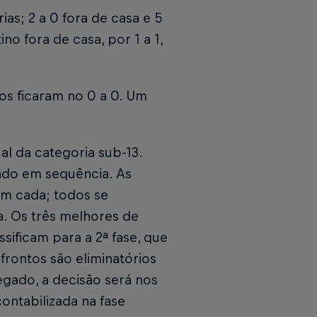
ias; 2 a 0 fora de casa e 5
no fora de casa, por 1 a 1,
os ficaram no 0 a 0. Um
l da categoria sub-13.
ndo em sequência. As
em cada; todos se
a. Os três melhores de
sificam para a 2ª fase, que
frontos são eliminatórios
egado, a decisão será nos
ontabilizada na fase