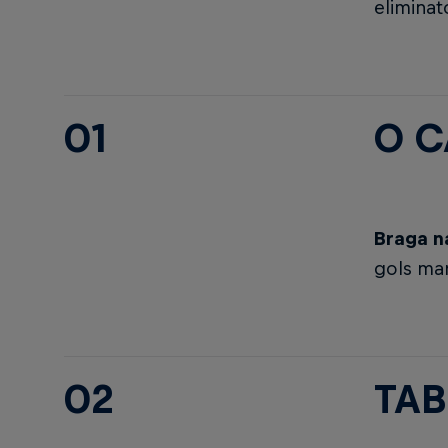
eliminat
01
O 
Braga na
gols mar
02
TAB