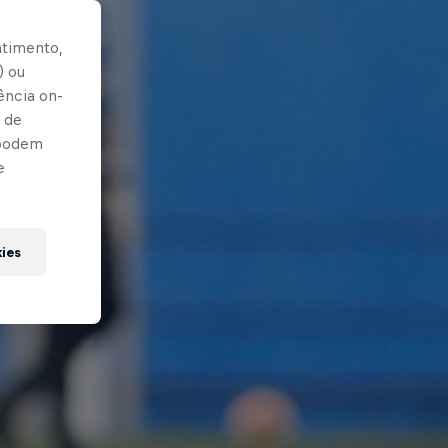
ntimento,
) ou
ência on-
 de
 podem
e
kies