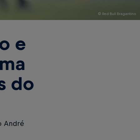
© Red Bull Bragantino
o e
uma
s do
o André