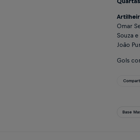
Quartas 
Artilhe
Omar Sen
Souza e 
João Pur
Gols con
Compart
Base Mas