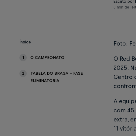
Escrito por
3 min de lei
Índice
Foto: F
1
O CAMPEONATO
O Red Bu
2025. Ne
2
TABELA DO BRAGA - FASE
Centro 
ELIMINATÓRIA
confront
A equipe
com 45 
extra, e
11 vitór