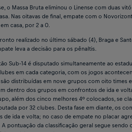
se, o Massa Bruta eliminou o Linense com duas vitór
asa. Nas oitavas de final, empate com o Novorizonti
a em casa, por 2 a 0.
onto realizado no último sábado (4), Braga e Sant
ate leva a decisão para os pênaltis.
tão Sub-14 é disputado simultaneamente ao estadua
clubes em cada categoria, com os jogos acontece
 são distribuídas em nove grupos com oito times 
am dentro dos grupos em confrontos de ida e volt
po, além dos cinco melhores 4º colocados, se clas
putada por 32 clubes. Desta fase em diante, os con
 de ida e volta; no caso de empate no placar agr
. A pontuação da classificação geral segue sendo c