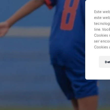
Este web
este webs
tecnologi
line. Vo
Cookies 
ser enco
Cookies 
Def