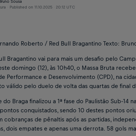
 Bruno Sousa
tura
Published on
11.10.2025 · 20:12 UTC
ernando Roberto / Red Bull Bragantino Texto: Brun
ll Bragantino vai para mais um desafio pelo Camp
ste domingo (12), às 10h40, o Massa Bruta recebe
de Performance e Desenvolvimento (CPD), na cidad
o válido pelo duelo de volta das quartas de final
 do Braga finalizou a 1ª fase do Paulistão Sub-14 n
pontos conquistados, sendo 10 destes pontos ori
m cobranças de pênaltis após as partidas, indepe
ias, dois empates e apenas uma derrota. 58 gols ma