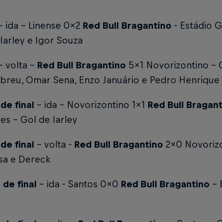
- ida - Linense 0x2
Red Bull Bragantino
- Estádio G
Iarley e Igor Souza
- volta -
Red Bull Bragantino
5x1 Novorizontino -
Abreu, Omar Sena, Enzo Januário e Pedro Henrique
de final
- ida - Novorizontino 1x1
Red Bull Bragan
es -
Gol de Iarley
de final
- volta -
Red Bull Bragantino
2x0 Novoriz
sa e Dereck
de final
- ida - Santos 0x0
Red Bull Bragantino
- 