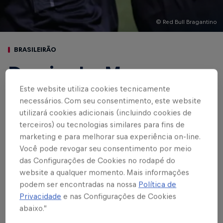
© Red Bull Bragantino
BRASILEIRÃO
De virada, Massa
Bruta bate Palmeiras
Este website utiliza cookies tecnicamente
necessários. Com seu consentimento, este website
por 2 a 1 e sobe para
utilizará cookies adicionais (incluindo cookies de
terceiros) ou tecnologias similares para fins de
segunda posição do
marketing e para melhorar sua experiência on-line.
Você pode revogar seu consentimento por meio
Nacional
das Configurações de Cookies no rodapé do
website a qualquer momento. Mais informações
podem ser encontradas na nossa
Política de
Escrito por Vinicios Oliveira
Privacidade
e nas Configurações de Cookies
3 min de leitura
Published on
01.10.2023 · 19:20 UTC
abaixo.”