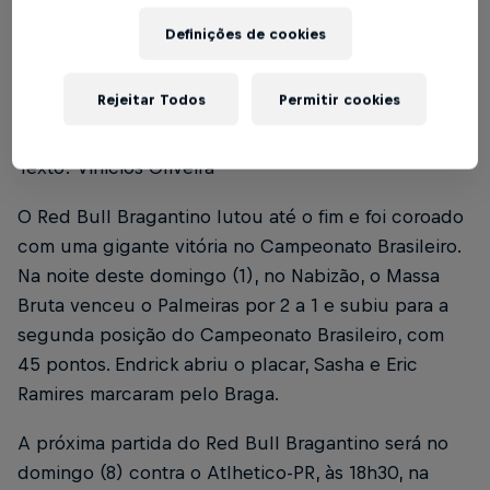
Definições de cookies
Rejeitar Todos
Permitir cookies
Foto: Ari Ferreira/Red Bull Bragantino
Texto: Vinicios Oliveira
O Red Bull Bragantino lutou até o fim e foi coroado
com uma gigante vitória no Campeonato Brasileiro.
Na noite deste domingo (1), no Nabizão, o Massa
Bruta venceu o Palmeiras por 2 a 1 e subiu para a
segunda posição do Campeonato Brasileiro, com
45 pontos. Endrick abriu o placar, Sasha e Eric
Ramires marcaram pelo Braga.
A próxima partida do Red Bull Bragantino será no
domingo (8) contra o Atlhetico-PR, às 18h30, na