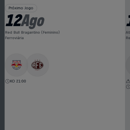
Próximo Jogo
12
Ago
Red Bull Bragantino (Feminino)
At
Ferroviária
Re
KO 21:00