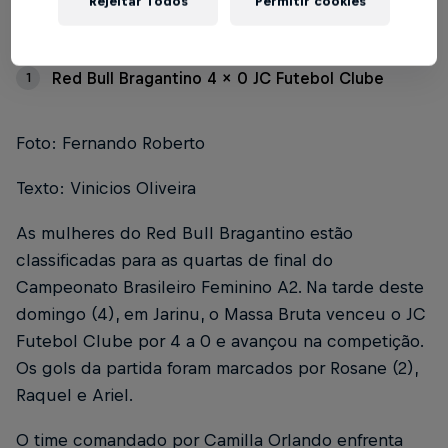
Rejeitar Todos
Permitir cookies
Índice
Red Bull Bragantino 4 x 0 JC Futebol Clube
1
Foto: Fernando Roberto
Texto: Vinicios Oliveira
As mulheres do Red Bull Bragantino estão
classificadas para as quartas de final do
Campeonato Brasileiro Feminino A2. Na tarde deste
domingo (4), em Jarinu, o Massa Bruta venceu o JC
Futebol Clube por 4 a 0 e avançou na competição.
Os gols da partida foram marcados por Rosane (2),
Raquel e Ariel.
O time comandado por Camilla Orlando enfrenta