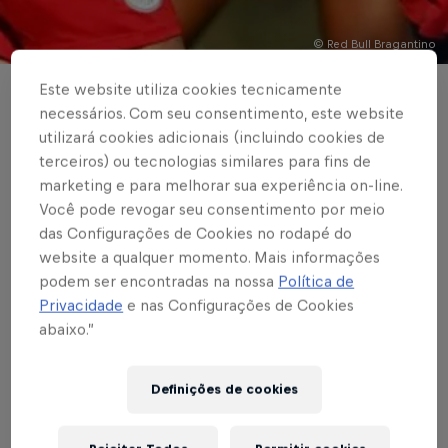
© Red Bull Bragantino
Este website utiliza cookies tecnicamente
FUTEBOL FEMININO
necessários. Com seu consentimento, este website
Red Bull Bragantino
utilizará cookies adicionais (incluindo cookies de
terceiros) ou tecnologias similares para fins de
bate JC-AM e vai às
marketing e para melhorar sua experiência on-line.
Você pode revogar seu consentimento por meio
quartas de final do
das Configurações de Cookies no rodapé do
website a qualquer momento. Mais informações
Brasileiro Feminino A2
podem ser encontradas na nossa
Política de
Privacidade
e nas Configurações de Cookies
abaixo.”
Escrito por Vinicios Oliveira
3 min de leitura
Published on
04.07.2021 · 15:00 UTC
Definições de cookies