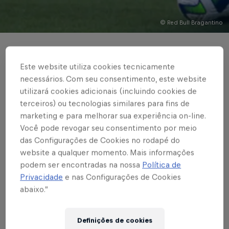
© Red Bull Bragantino
FUTEBOL FEMININO
Este website utiliza cookies tecnicamente
Red Bull Bragantino
necessários. Com seu consentimento, este website
vence o América-MG
utilizará cookies adicionais (incluindo cookies de
terceiros) ou tecnologias similares para fins de
por 1 a 0 pelo
marketing e para melhorar sua experiência on-line.
Você pode revogar seu consentimento por meio
Brasileirão Feminino
das Configurações de Cookies no rodapé do
website a qualquer momento. Mais informações
A2
podem ser encontradas na nossa
Política de
Privacidade
e nas Configurações de Cookies
abaixo.”
Escrito por Rafael Pereira
3 min de leitura
Published on
15.05.2023 · 08:16 UTC
Definições de cookies