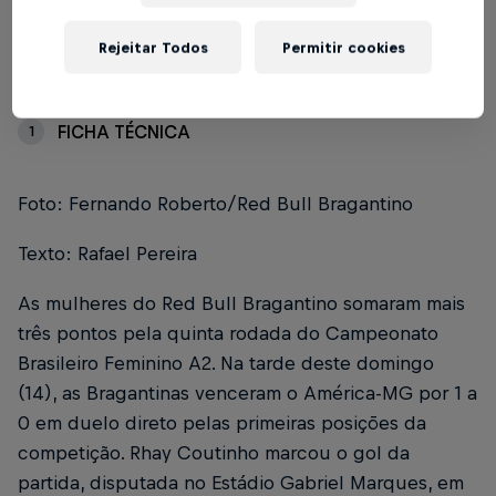
Rejeitar Todos
Permitir cookies
Índice
FICHA TÉCNICA
1
Foto: Fernando Roberto/Red Bull Bragantino
Texto: Rafael Pereira
As mulheres do Red Bull Bragantino somaram mais
três pontos pela quinta rodada do Campeonato
Brasileiro Feminino A2. Na tarde deste domingo
(14), as Bragantinas venceram o América-MG por 1 a
0 em duelo direto pelas primeiras posições da
competição. Rhay Coutinho marcou o gol da
partida, disputada no Estádio Gabriel Marques, em