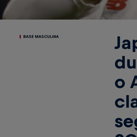
Ja
BASE MASCULINA
du
o 
cl
se