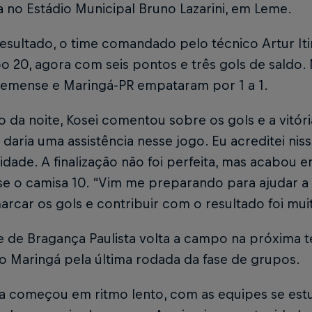
a no Estádio Municipal Bruno Lazarini, em Leme.
esultado, o time comandado pelo técnico Artur It
o 20, agora com seis pontos e três gols de saldo.
Lemense e Maringá-PR empataram por 1 a 1.
ro da noite, Kosei comentou sobre os gols e a vitór
 daria uma assistência nesse jogo. Eu acreditei ni
dade. A finalização não foi perfeita, mas acabou 
sse o camisa 10. “Vim me preparando para ajudar 
rcar os gols e contribuir com o resultado foi muit
 de Bragança Paulista volta a campo na próxima ter
o Maringá pela última rodada da fase de grupos.
da começou em ritmo lento, com as equipes se es