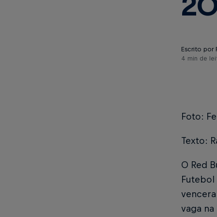
20
Escrito por 
4 min de lei
Foto: F
Texto: R
O Red Bu
Futebol 
vencera
vaga na 