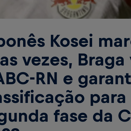
ponês Kosei ma
as vezes, Braga
ABC-RN e garant
assificação para
gunda fase da 