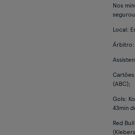
Nos minu
segurou 
Local: E
Árbitro:
Assisten
Cartões
(ABC);
Gols: Ko
43min d
Red Bull
(Klebers