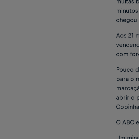
muitas 
minutos.
chegou 
Aos 21 
vencend
com forç
Pouco de
para o m
marcaçã
abrir o 
Copinha
O ABC e
Um minu