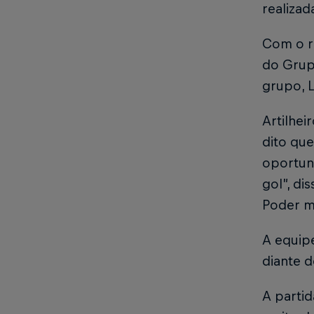
realizad
Com o r
do Grup
grupo, 
Artilhei
dito que
oportuni
gol”, di
Poder ma
A equipe
diante d
A parti