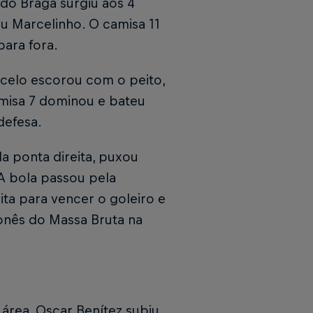
do Braga surgiu aos 4
u Marcelinho. O camisa 11
ara fora.
celo escorou com o peito,
misa 7 dominou e bateu
defesa.
a ponta direita, puxou
 A bola passou pela
ta para vencer o goleiro e
ponês do Massa Bruta na
área, Oscar Benítez subiu