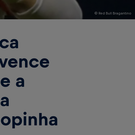
© Red Bull Bragantino
rca
 vence
e a
 a
Copinha