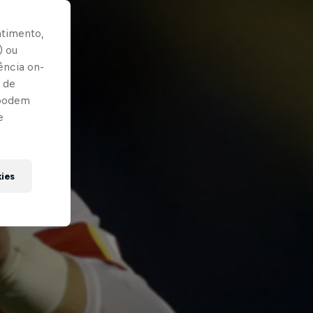
ntimento,
) ou
ência on-
 de
 podem
e
kies