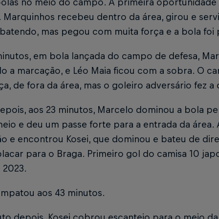
bolas no meio do campo. A primeira oportunidade 
 Marquinhos recebeu dentro da área, girou e servi
batendo, mas pegou com muita força e a bola foi p
minutos, em bola lançada do campo de defesa, Mar
o a marcação, e Léo Maia ficou com a sobra. O ca
a, de fora da área, mas o goleiro adversário fez a 
pois, aos 23 minutos, Marcelo dominou a bola pel
eio e deu um passe forte para a entrada da área.
o e encontrou Kosei, que dominou e bateu de direi
placar para o Braga. Primeiro gol do camisa 10 ja
 2023.
mpatou aos 43 minutos.
to depois, Kosei cobrou escanteio para o meio da 