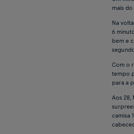
mais do
Na volta
6 minuto
bem e c
segundo
Com o r
tempo p
para a p
Aos 28, 
surpree
camisa 
cabeceo