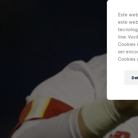
Este web
este webs
tecnologi
line. Vo
Cookies 
ser enco
Cookies 
Def