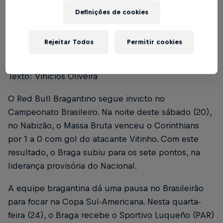
Definições de cookies
Rejeitar Todos
Permitir cookies
Foto: Ari Ferreira/Red Bull Bragantino
Texto: Vinicios Oliveira
O Red Bull Bragantino segue invicto no
Campeonato Brasileiro. Na noite deste sábado (20),
no Nabizão, o Massa Bruta venceu o Corinthians
por 1 a 0 com gol do atacante Vitinho. Com este
resultado, o Braga subiu para os sete pontos, na
liderança provisória do Nacional.
A equipe bragantina dá uma pausa no Brasileirão
para focar na Copa Sul-Americana. Nesta quarta-
feira (24), o Braga recebe o Sportivo Luqueño (PAR)