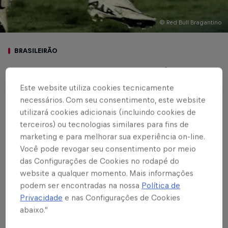
© Red Bull Bragantino
BRASILEIRÃO
Red Bull Bragantino
Este website utiliza cookies tecnicamente
vence Corinthians por
necessários. Com seu consentimento, este website
1 a 0 e segue nas
utilizará cookies adicionais (incluindo cookies de
terceiros) ou tecnologias similares para fins de
primeiras posições do
marketing e para melhorar sua experiência on-line.
Você pode revogar seu consentimento por meio
Brasileiro
das Configurações de Cookies no rodapé do
website a qualquer momento. Mais informações
podem ser encontradas na nossa
Política de
Privacidade
e nas Configurações de Cookies
Escrito por Vinicios Oliveira
3 min de leitura
Published on
20.04.2024 · 19:04 UTC
abaixo.”