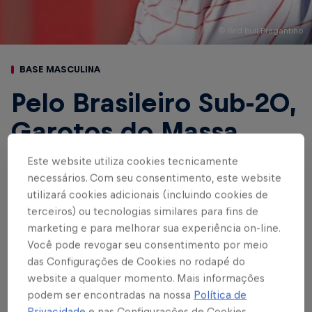
© Red Bull Bragantino
BASE MASCULINA
Pelo Brasileiro Sub-20,
Garotos do Massa
Bruta batem o São
Este website utiliza cookies tecnicamente
necessários. Com seu consentimento, este website
Paulo por 6 a 4 no
utilizará cookies adicionais (incluindo cookies de
primeiro jogo oficial
terceiros) ou tecnologias similares para fins de
marketing e para melhorar sua experiência on-line.
do estádio do CPD
Você pode revogar seu consentimento por meio
das Configurações de Cookies no rodapé do
website a qualquer momento. Mais informações
podem ser encontradas na nossa
Política de
Escrito por Rafael Pereira
Privacidade
e nas Configurações de Cookies