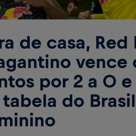
ra de casa, Red 
agantino vence 
ntos por 2 a 0 e
 tabela do Brasi
minino