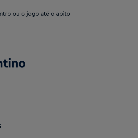
trolou o jogo até o apito
ntino
;