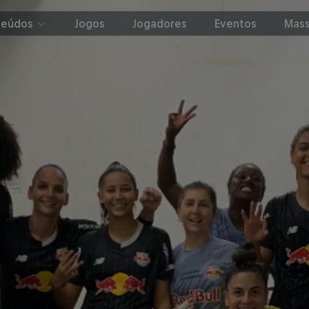
teúdos
Jogos
Jogadores
Eventos
Mass