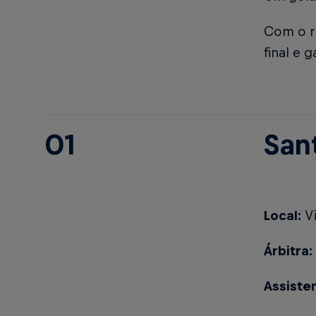
Com o re
final e 
01
San
Local:
Vi
Árbitra:
Assiste