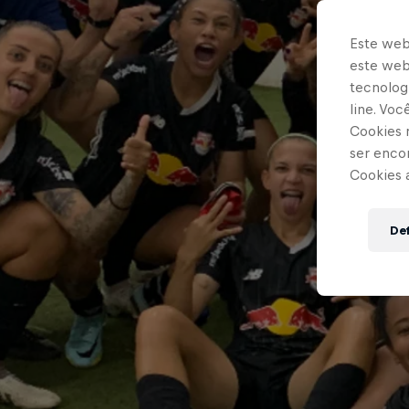
Este web
este webs
tecnologi
line. Vo
Cookies 
ser enco
Cookies 
Def