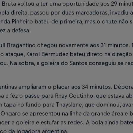
 Bruta voltou a ter uma oportunidade aos 29 minut
ela direita, passou por duas marcadoras, invadiu a
enda Pinheiro bateu de primeira, mas o chute não s
fez a defesa.
ull Bragantino chegou novamente aos 31 minutos. 
do ataque, Karol Bermudez bateu direto na direção
ou. Na sobra, a goleira do Santos conseguiu se re
.
antinas ampliaram o placar aos 34 minutos. Débor
a e fez o passe para Rhay Coutinho, que estava abe
m tapa no fundo para Thayslane, que dominou, avan
 Ongaro se apresentou na linha da grande área e ba
cer a goleira e estufar as redes. A bola ainda bate
ço da jogadora argentina.