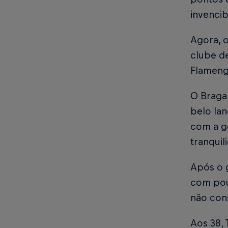
invencib
Agora, o
clube de
Flamengo
O Braga 
belo lan
com a go
tranquil
Após o g
com pou
não con
Aos 38, 