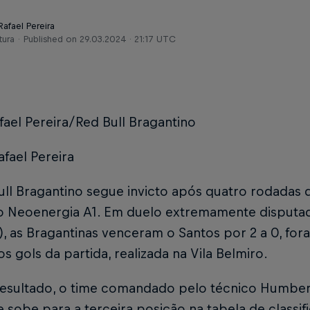
Rafael Pereira
tura
Published on
29.03.2024 · 21:17 UTC
fael Pereira/Red Bull Bragantino
afael Pereira
ull Bragantino segue invicto após quatro rodadas
o Neoenergia A1. Em duelo extremamente disputado
9), as Bragantinas venceram o Santos por 2 a 0, fora
os gols da partida, realizada na Vila Belmiro.
esultado, o time comandado pelo técnico Humber
 sobe para a terceira posição na tabela de classif