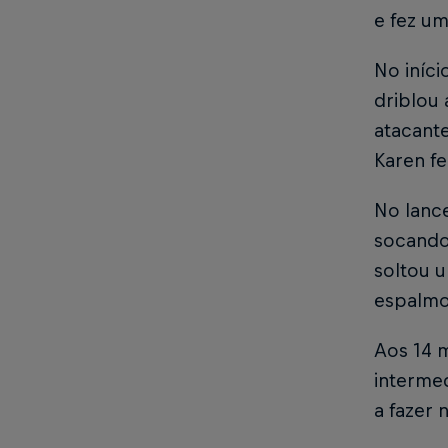
e fez u
No iníci
driblou 
atacante
Karen fe
No lance
socando 
soltou u
espalmo
Aos 14 m
intermed
a fazer