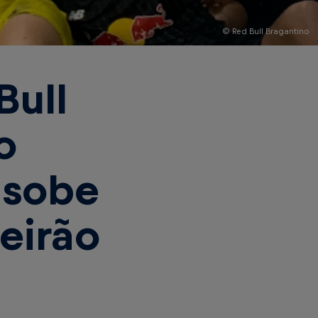
© Red Bull Bragantino
Bull
o
 sobe
leirão