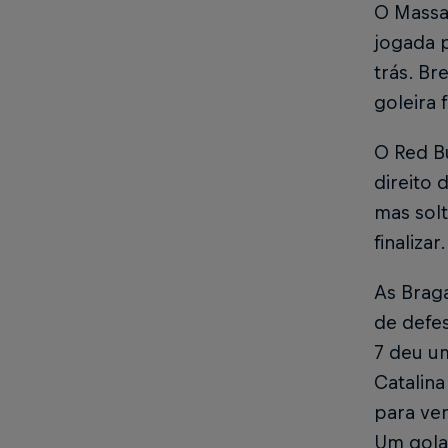
O Massa
jogada p
trás. Br
goleira 
O Red B
direito 
mas solt
finalizar
As Brag
de defes
7 deu u
Catalina
para ven
Um gola