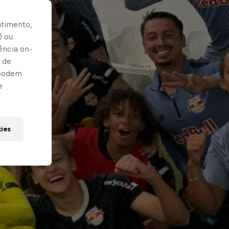
ntimento,
) ou
ência on-
 de
 podem
e
kies