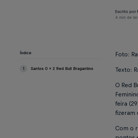
Escrito por 
4 min de lei
Índice
Foto: Ra
1
Santos 0 x 2 Red Bull Bragantino
Texto: R
O Red B
Feminin
feira (2
fizeram 
Com o r
pontos e