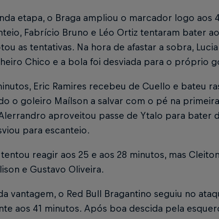
nda etapa, o Braga ampliou o marcador logo aos 
teio, Fabrício Bruno e Léo Ortiz tentaram bater ao
tou as tentativas. Na hora de afastar a sobra, Luc
iro Chico e a bola foi desviada para o próprio g
inutos, Eric Ramires recebeu de Cuello e bateu ra
o o goleiro Maílson a salvar com o pé na primeira
Alerrandro aproveitou passe de Ytalo para bater d
sviou para escanteio.
tentou reagir aos 25 e aos 28 minutos, mas Cleit
ison e Gustavo Oliveira.
da vantagem, o Red Bull Bragantino seguiu no ataq
te aos 41 minutos. Após boa descida pela esquer