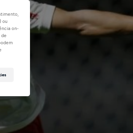
ntimento,
) ou
ência on-
 de
 podem
e
kies