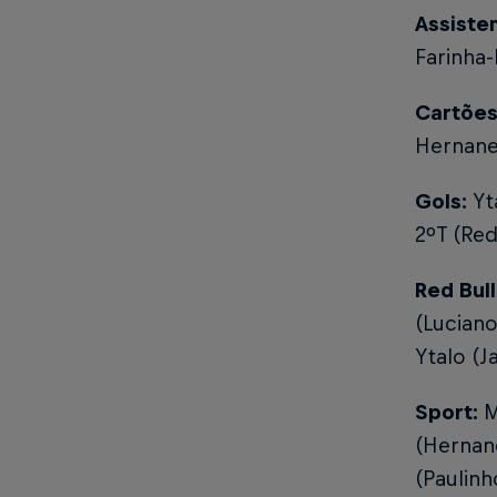
Assiste
Farinha-
Cartões
Hernanes
Gols:
Yt
2ºT (Red
Red Bul
(Luciano
Ytalo (J
Sport:
M
(Hernane
(Paulinh