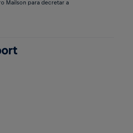
iro Mailson para decretar a
a 0.
port