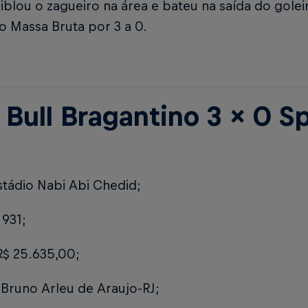
riblou o zagueiro na área e bateu na saída do gole
ria do Massa Bruta por 3 
 Bull Bragantino 3 x 0 S
stádio Nabi Abi Chedid;
931;
R$ 25.635,00;
:
Bruno Arleu de Araujo-RJ;