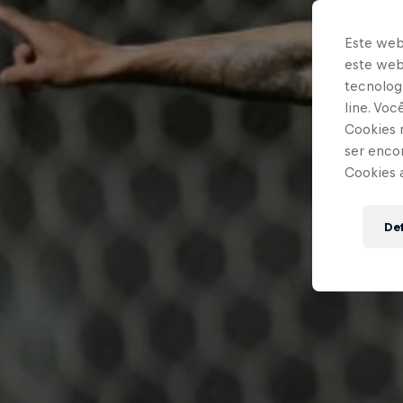
Este web
este webs
tecnologi
line. Vo
Cookies 
ser enco
Cookies 
Def