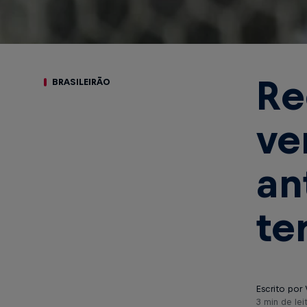
Re
BRASILEIRÃO
ve
an
te
Escrito por 
3 min de lei