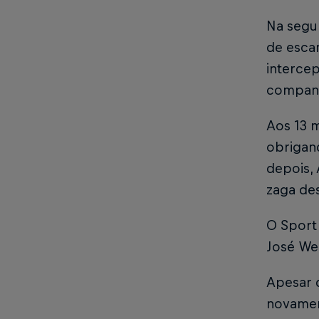
Na segu
de escan
intercep
companhe
Aos 13 m
obrigand
depois, 
zaga de
O Sport 
José Wel
Apesar 
novamen