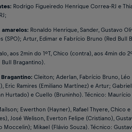
ntes:
Rodrigo Figueiredo Henrique Correa-RJ e Th
RJ;
 amarelos:
Ronaldo Henrique, Sander, Gustavo Oliv
 (SPO); Artur, Edimar e Fabrício Bruno (Red Bull B
alo, aos 2min do 1ºT, Chico (contra), aos 4min do 2
 Bull Bragantino).
l Bragantino:
Cleiton; Aderlan, Fabrício Bruno, Léo
), Eric Ramires (Emiliano Martínez) e Artur; Gabrie
an Hurtado) e Cuello (Bruninho). Técnico: Maurício 
aílson; Ewerthon (Hayner), Rafael Thyere, Chico 
s), José Welison, Everton Felipe (Cristiano), Gusta
o Moccelin); Mikael (Flávio Souza). Técnico: Gustav