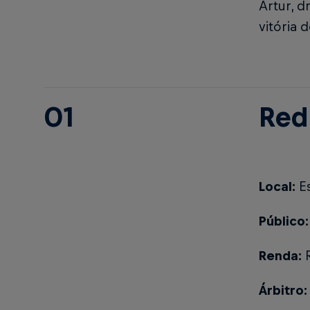
Artur, d
vitó
01
Red
Local:
E
Público:
Renda:
Árbitro