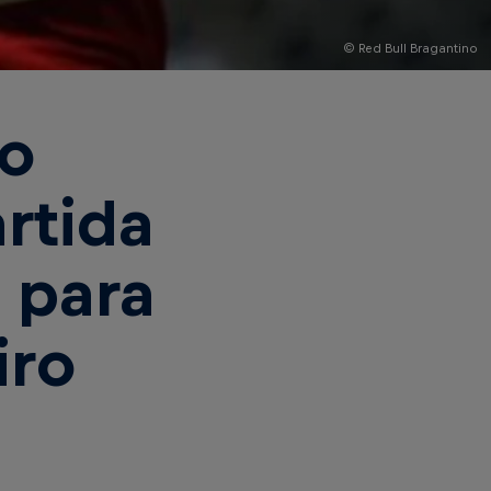
© Red Bull Bragantino
no
rtida
 para
iro