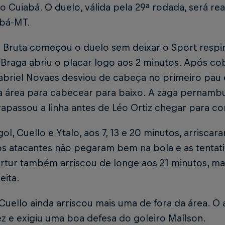
o Cuiabá. O duelo, válida pela 29ª rodada, será rea
abá-MT.
 Bruta começou o duelo sem deixar o Sport respir
 o Braga abriu o placar logo aos 2 minutos. Após c
abriel Novaes desviou de cabeça no primeiro pau 
 área para cabecear para baixo. A zaga pernambuc
rapassou a linha antes de Léo Ortiz chegar para con
ol, Cuello e Ytalo, aos 7, 13 e 20 minutos, arriscar
s atacantes não pegaram bem na bola e as tentativ
rtur também arriscou de longe aos 21 minutos, mas
reita.
Cuello ainda arriscou mais uma de fora da área. O
z e exigiu uma boa defesa do goleiro Maílson.