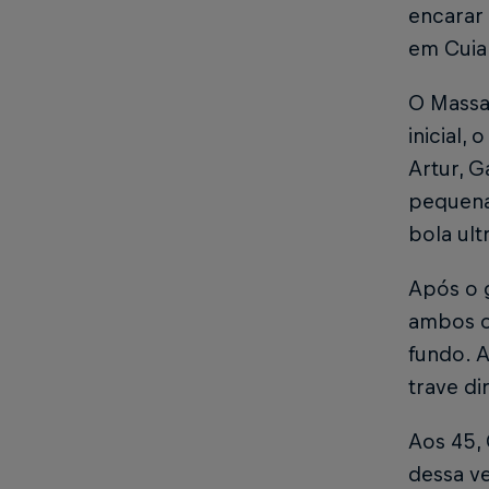
encarar 
em Cui
O Massa
inicial,
Artur, G
pequena
bola ult
Após o g
ambos o
fundo. A
trave di
Aos 45, 
dessa ve