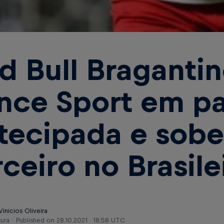
d Bull Braganti
nce Sport em pa
tecipada e sobe
rceiro no Brasile
Vinicios Oliveira
tura
Published on
28.10.2021 · 18:58 UTC