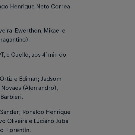
iago Henrique Neto Correa
eira, Ewerthon, Mikael e
ragantino).
ºT, e Cuello, aos 41min do
 Ortiz e Edimar; Jadsom
l Novaes (Alerrandro),
Barbieri.
e Sander; Ronaldo Henrique
vo Oliveira e Luciano Juba
o Florentín.