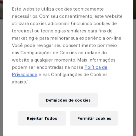
Este website utiliza cookies tecnicamente
© Red Bull Bragantino
necessários. Com seu consentimento, este website
utilizará cookies adicionais (incluindo cookies de
FUTEBOL FEMININO
terceiros) ou tecnologias similares para fins de
marketing e para melhorar sua experiência on-line.
Bragantinas vencem
Você pode revogar seu consentimento por meio
das Configurações de Cookies no rodapé do
São Paulo pelo
website a qualquer momento. Mais informações
Paulistão
podem ser encontradas na nossa
Política de
Privacidade
e nas Configurações de Cookies
abaixo.”
Escrito por Rafael Pereira
2 min de leitura
Published on
18.08.2022 · 20:01 UTC
Definições de cookies
Rejeitar Todos
Permitir cookies
Índice