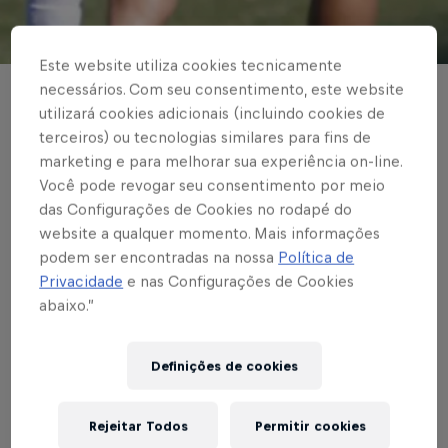
© Red Bull Bragantino
Este website utiliza cookies tecnicamente
necessários. Com seu consentimento, este website
BASE MASCULINA
utilizará cookies adicionais (incluindo cookies de
Braga vence o São
terceiros) ou tecnologias similares para fins de
marketing e para melhorar sua experiência on-line.
Paulo e sobe na tabela
Você pode revogar seu consentimento por meio
das Configurações de Cookies no rodapé do
do Brasileirão Sub-17
website a qualquer momento. Mais informações
podem ser encontradas na nossa
Política de
Privacidade
e nas Configurações de Cookies
abaixo.”
Escrito por Rafael Pereira
3 min de leitura
Published on
31.08.2022 · 22:29 UTC
Definições de cookies
Rejeitar Todos
Permitir cookies
Índice