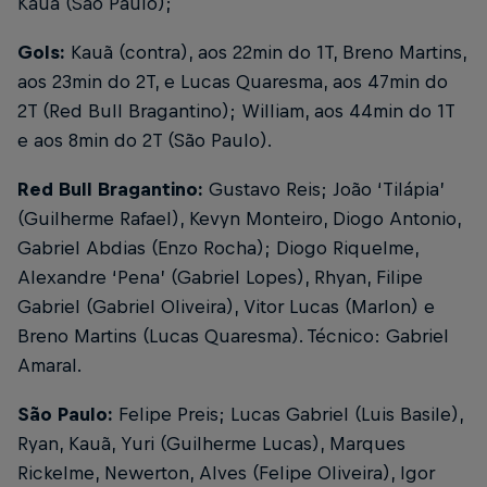
Kauã (São Paulo);
Gols:
Kauã (contra), aos 22min do 1T, Breno Martins,
aos 23min do 2T, e Lucas Quaresma, aos 47min do
2T (Red Bull Bragantino); William, aos 44min do 1T
e aos 8min do 2T (São Paulo).
Red Bull Bragantino:
Gustavo Reis; João ‘Tilápia’
(Guilherme Rafael), Kevyn Monteiro, Diogo Antonio,
Gabriel Abdias (Enzo Rocha); Diogo Riquelme,
Alexandre ‘Pena’ (Gabriel Lopes), Rhyan, Filipe
Gabriel (Gabriel Oliveira), Vitor Lucas (Marlon) e
Breno Martins (Lucas Quaresma). Técnico: Gabriel
Amaral.
São Paulo:
Felipe Preis; Lucas Gabriel (Luis Basile),
Ryan, Kauã, Yuri (Guilherme Lucas), Marques
Rickelme, Newerton, Alves (Felipe Oliveira), Igor