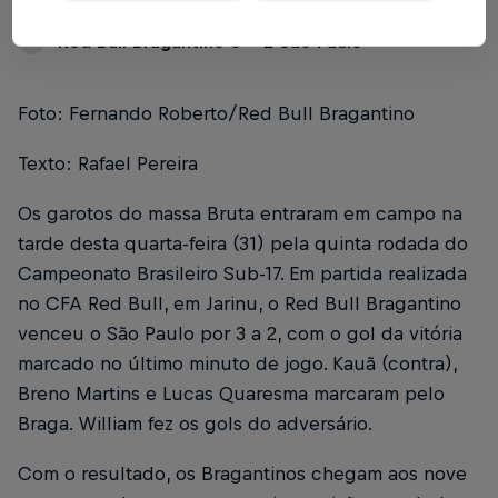
Red Bull Bragantino 3 x 2 São Paulo
1
Foto: Fernando Roberto/Red Bull Bragantino
Texto: Rafael Pereira
Os garotos do massa Bruta entraram em campo na
tarde desta quarta-feira (31) pela quinta rodada do
Campeonato Brasileiro Sub-17. Em partida realizada
no CFA Red Bull, em Jarinu, o Red Bull Bragantino
venceu o São Paulo por 3 a 2, com o gol da vitória
marcado no último minuto de jogo. Kauã (contra),
Breno Martins e Lucas Quaresma marcaram pelo
Braga. William fez os gols do adversário.
Com o resultado, os Bragantinos chegam aos nove