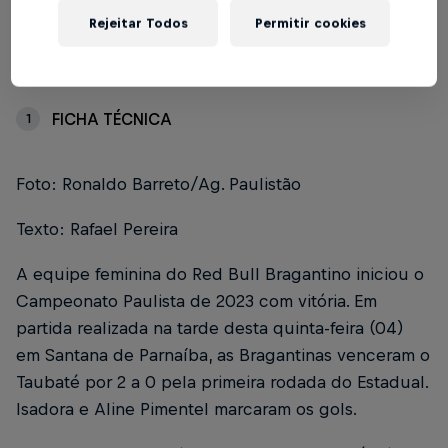
Rejeitar Todos
Permitir cookies
Índice
FICHA TÉCNICA
1
Foto: Ronaldo Barreto/Ag. Paulistão
Texto: Rafael Pereira
A equipe feminina do Red Bull Bragantino iniciou o
Campeonato Paulista de 2023 com vitória. Em
partida realizada na tarde desta quinta-feira (04)
em Santana de Parnaíba, as Bragantinas venceram o
Taubaté por 2 a 0 pela primeira rodada do Estadual.
Isadora e Aline Pimentel marcaram os gols.