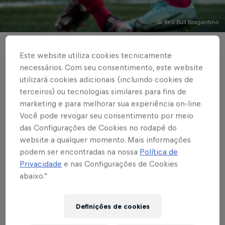
© Red Bull Bragantino
FUTEBOL FEMININO
Este website utiliza cookies tecnicamente
necessários. Com seu consentimento, este website
Red Bull Bragantino
utilizará cookies adicionais (incluindo cookies de
vence o Taubaté por 2
terceiros) ou tecnologias similares para fins de
marketing e para melhorar sua experiência on-line.
a 0 na abertura do
Você pode revogar seu consentimento por meio
das Configurações de Cookies no rodapé do
Paulistão Feminino
website a qualquer momento. Mais informações
2023
podem ser encontradas na nossa
Política de
Privacidade
e nas Configurações de Cookies
abaixo.”
Escrito por Rafael Pereira
3 min de leitura
Published on
04.05.2023 · 16:38 UTC
Definições de cookies