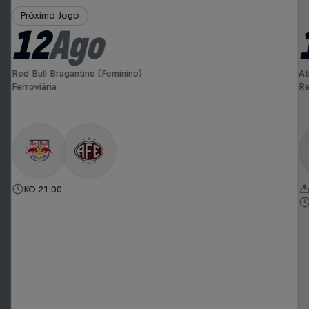
Próximo Jogo
12
Ago
Red Bull Bragantino (Feminino)
At
Ferroviária
Re
KO 21:00