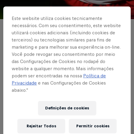
© Red Bull Bragantino
Este website utiliza cookies tecnicamente
necessários. Com seu consentimento, este website
BRASILEIRÃO
utilizará cookies adicionais (incluindo cookies de
terceiros) ou tecnologias similares para fins de
Com dois gols do
marketing e para melhorar sua experiência on-line.
atacante Helinho,
Você pode revogar seu consentimento por meio
das Configurações de Cookies no rodapé do
Red Bull Bragantino
website a qualquer momento. Mais informações
podem ser encontradas na nossa
Política de
vence o Juventude
Privacidade
e nas Configurações de Cookies
pelo Campeonato
abaixo.”
Brasileiro
Definições de cookies
Rejeitar Todos
Permitir cookies
Escrito por Thiago Kansler