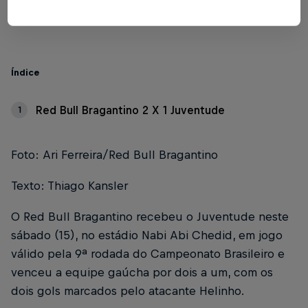
2 min de leitura
Published on
15.06.2024 · 20:10 UTC
Índice
Red Bull Bragantino 2 X 1 Juventude
1
Foto: Ari Ferreira/Red Bull Bragantino
Texto: Thiago Kansler
O Red Bull Bragantino recebeu o Juventude neste
sábado (15), no estádio Nabi Abi Chedid, em jogo
válido pela 9ª rodada do Campeonato Brasileiro e
venceu a equipe gaúcha por dois a um, com os
dois gols marcados pelo atacante Helinho.