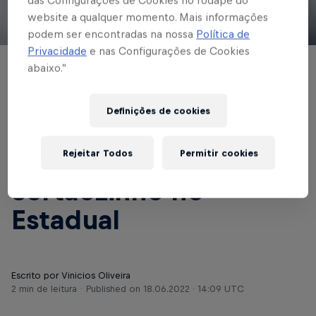
das Configurações de Cookies no rodapé do
website a qualquer momento. Mais informações
© Red Bull Bragantino
podem ser encontradas na nossa
Política de
Privacidade
e nas Configurações de Cookies
abaixo.”
BASE MASCULINA
Equipes Sub-15 e Sub-
Definições de cookies
17 do Braga superam
São Bento e
Rejeitar Todos
Permitir cookies
Sertãozinho no
Estadual
Escrito por Vinicios Oliveira
2 min de leitura
Published on
18.06.2022 · 14:09 UTC