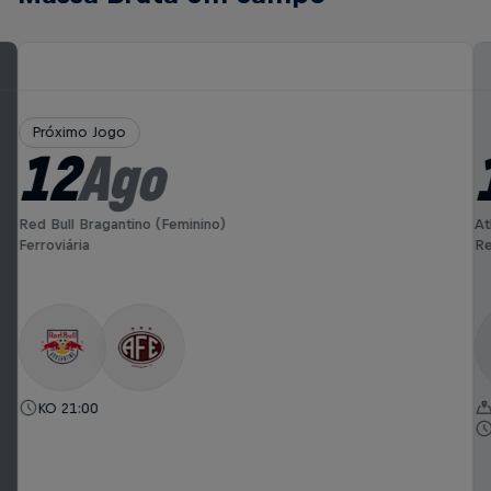
Próximo Jogo
12
Ago
Red Bull Bragantino (Feminino)
At
Ferroviária
Re
KO 21:00