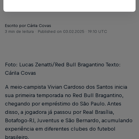
falou com exclusividade à Massa Bruta TV
Escrito por Cárila Covas
3 min de leitura
Published on
03.02.2025 · 19:10 UTC
Foto: Lucas Zenatti/Red Bull Bragantino Texto:
Cárila Covas
A meio-campista Vivian Cardoso dos Santos inicia
sua primeira temporada no Red Bull Bragantino,
chegando por empréstimo do São Paulo. Antes
disso, a jogadora já passou por Real Brasília,
Botafogo-RJ, Juventus e São Bernardo, acumulando
experiência em diferentes clubes do futebol
brasileiro.