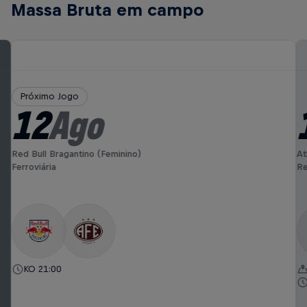
Massa Bruta em campo
Próximo Jogo
12
Ago
Red Bull Bragantino (Feminino)
At
Ferroviária
Re
KO 21:00