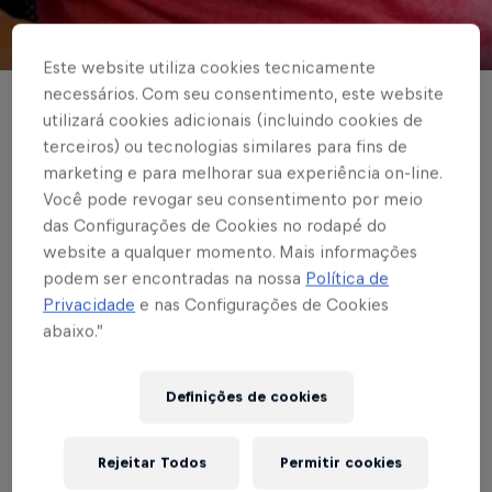
© Red Bull Bragantino
Este website utiliza cookies tecnicamente
necessários. Com seu consentimento, este website
FUTEBOL FEMININO
utilizará cookies adicionais (incluindo cookies de
terceiros) ou tecnologias similares para fins de
Influenciada pelo pai
marketing e para melhorar sua experiência on-line.
desde a infância,
Você pode revogar seu consentimento por meio
das Configurações de Cookies no rodapé do
Vivian se tornou
website a qualquer momento. Mais informações
podem ser encontradas na nossa
Política de
jogadora profissional e
Privacidade
e nas Configurações de Cookies
chega como reforço
abaixo.”
das Bragantinas em
Definições de cookies
2025
Rejeitar Todos
Permitir cookies
Meio-campista do Red Bull Bragantino