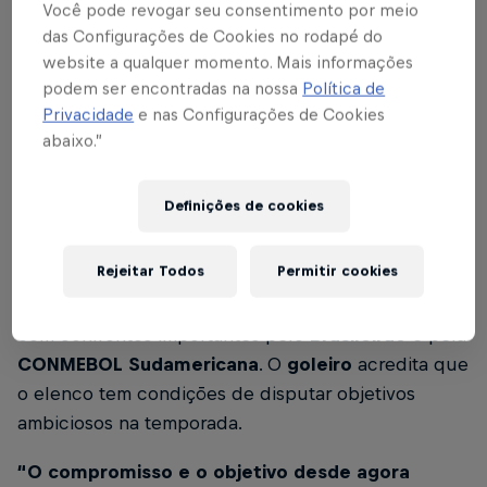
Você pode revogar seu consentimento por meio
da parada era para aproveitarmos as férias, mas
das Configurações de Cookies no rodapé do
entendendo que, quando voltássemos,
website a qualquer momento. Mais informações
precisaríamos manter o compromisso que
podem ser encontradas na nossa
Política de
assumimos entre nós mesmos. A equipe vinha
Privacidade
e nas Configurações de Cookies
somando os pontos necessários para estar nas
abaixo.”
posições mais altas do Campeonato Brasileiro e
classificada na SUDAMERICANA.”
Definições de cookies
Rejeitar Todos
Permitir cookies
A equipe terá um retorno desafiador ao calendário,
com confrontos importantes pelo
Brasileirão
e pela
CONMEBOL Sudamericana
. O
goleiro
acredita que
o elenco tem condições de disputar objetivos
ambiciosos na temporada.
“O compromisso e o objetivo desde agora