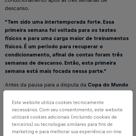
condicionamento após as três semanas de
descanso.
“Tem sido uma intertemporada forte. Essa
primeira semana foi voltada para os testes
físicos e para uma carga maior de treinamentos
físicos. É um período para recuperar o
condicionamento, afinal de contas foram três
semanas de descanso. Então, esta primeira
semana está mais focada nessa parte.”
Antes da pausa para a disputa da
Copa do Mundo
da FIFA 2026
, o
Braga
encerrou o semestre em
crescimento nas competições. Para
Volpi
, o
Este website utiliza cookies tecnicamente
principal objetivo agora é retomar rapidamente o
necessários. Com seu consentimento, este website
utilizará cookies adicionais (incluindo cookies de
nível apresentado pela equipe.
terceiros) ou tecnologias similares para fins de
“Uma das coisas que mais comentamos antes
marketing e para melhorar sua experiência on-line.