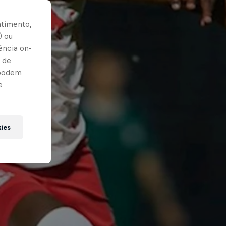
ntimento,
) ou
ência on-
 de
 podem
e
kies