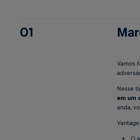
01
Mar
Vamos f
adversár
Nesse t
em um a
anda, vo
Vantage
O a