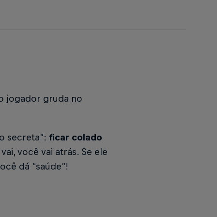
 o jogador gruda no
o secreta”:
ficar colado
vai, você vai atrás. Se ele
 você dá “saúde”!