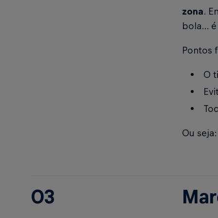
zona
. E
bola… é
Pontos f
O t
Evi
Tod
Ou seja
03
Mar