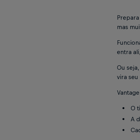
Prepara
mas muit
Funcion
entra al
Ou seja
vira seu
Vantage
O t
A d
Cad