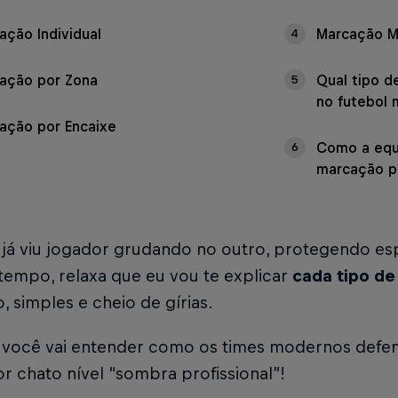
ação Individual
Marcação M
4
ação por Zona
Qual tipo d
5
no futebol
ação por Encaixe
Como a equi
6
marcação pa
 já viu jogador grudando no outro, protegendo e
empo, relaxa que eu vou te explicar
cada tipo d
o, simples e cheio de gírias.
l, você vai entender como os times modernos def
r chato nível “sombra profissional”!