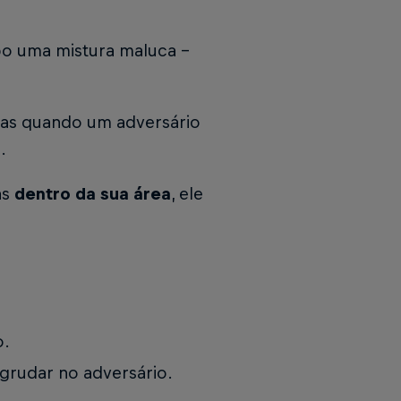
ipo uma mistura maluca -
mas quando um adversário
a.
as
dentro da sua área
, ele
o.
rudar no adversário.