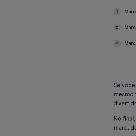
Marc
1
Marc
2
Marc
3
Se você
mesmo t
divertid
No fina
marcado