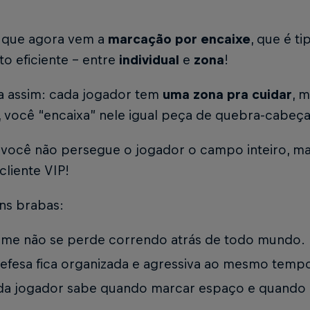
 que agora vem a
marcação por encaixe
, que é t
o eficiente - entre
individual
e
zona
!
a assim: cada jogador tem
uma zona pra cuidar
, 
i, você “encaixa” nele igual peça de quebra-cabeç
, você não persegue o jogador o campo inteiro, m
 cliente VIP!
ns brabas:
ime não se perde correndo atrás de todo mundo.
efesa fica organizada e agressiva ao mesmo temp
a jogador sabe quando marcar espaço e quando g