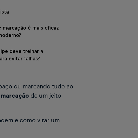
ista
e marcação é mais eficaz
 moderno?
pe deve treinar a
ra evitar falhas?
spaço ou marcando tudo ao
e marcação
de um jeito
endem e como virar um