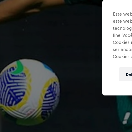
Este web
este webs
tecnologi
line. Vo
Cookies 
ser enco
Cookies 
Def