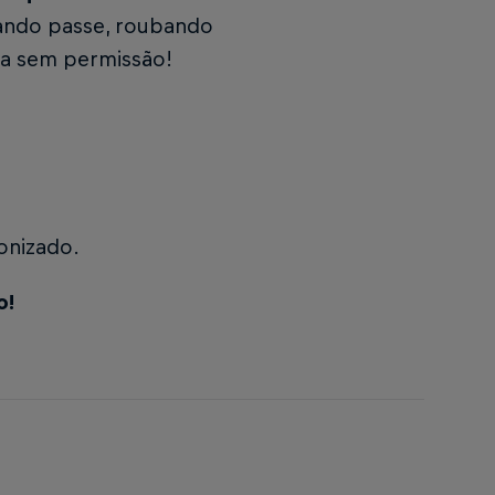
hando passe, roubando
sa sem permissão!
onizado.
o!