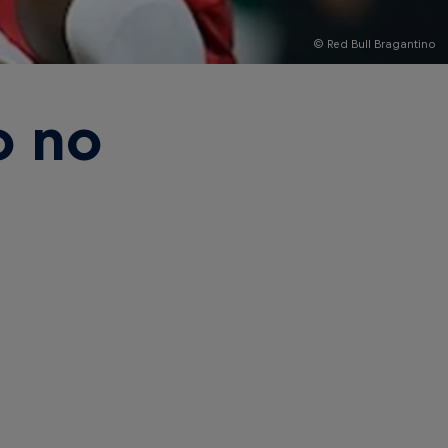
© Red Bull Bragantino
o no