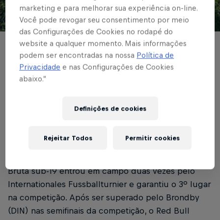
marketing e para melhorar sua experiência on-line.
Você pode revogar seu consentimento por meio
© Divulgação / Red Bull Bragantino
das Configurações de Cookies no rodapé do
website a qualquer momento. Mais informações
Massa Bruta venceu o St. Gallen na
podem ser encontradas na nossa
Política de
Privacidade
e nas Configurações de Cookies
disputa pelo 3º lugar em Altstatten
abaixo.”
Escrito por Bruno Sousa
2 min de leitura
Published on
16.05.2026 · 20:26 UTC
Definições de cookies
Rejeitar Todos
Permitir cookies
Neste sábado (16), em Altstatten, na Suíça, o Massa
Bruta sub-19 entrou em campo duas vezes pelo
Internationales Fussballturnier e garantiu o 3º lugar
na competição. Após ser superado pelo Brondby
(DIN) nas semifinais da competição, o Red Bull