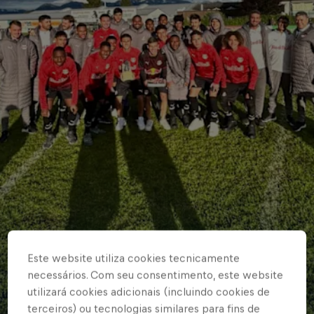
BASE MASCULINA
Este website utiliza cookies tecnicamente
Braga sub-19 no pódio
necessários. Com seu consentimento, este website
utilizará cookies adicionais (incluindo cookies de
em torneio na Suíça
terceiros) ou tecnologias similares para fins de