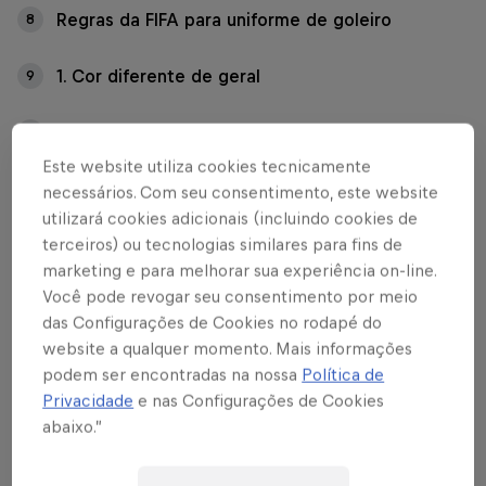
Regras da FIFA para uniforme de goleiro
8
1. Cor diferente de geral
9
2. Uniforme completo
10
Este website utiliza cookies tecnicamente
3. Luvas liberadas
11
necessários. Com seu consentimento, este website
utilizará cookies adicionais (incluindo cookies de
terceiros) ou tecnologias similares para fins de
4. Boné, sim! Óculos, só se for justo!
12
marketing e para melhorar sua experiência on-line.
Você pode revogar seu consentimento por meio
5. Nada de enganar com uniforme igual
13
das Configurações de Cookies no rodapé do
website a qualquer momento. Mais informações
Cores de uniformes permitidas para goleiros
14
podem ser encontradas na nossa
Política de
Privacidade
e nas Configurações de Cookies
Pode qualquer cor?
15
abaixo.”
Por que isso importa?
16