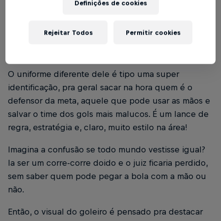
Definições de cookies
Já parou pra pensar por que o goleiro é o único
Rejeitar Todos
Permitir cookies
que chega chegando com aquela roupa toda
diferente do resto do time? Não é só estilo não, viu!
O uniforme diferente dele é tipo uma super
identificação, pra geral sacar na hora quem é o
defensor da meta, aquele que pode usar as mãos e
salvar o time dos gols mais malucos. É um lance de
regra, estratégia e, claro, muito estilo na área!
Imagina a confusão se todo mundo vestisse igual?
Ia ser um corre-corre doido e o juiz ficaria perdido,
sem saber quem pode pegar a bola com a mão ou
não.
Então, o visual do goleiro é pensado pra destacar