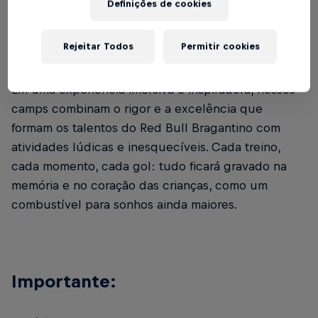
Definições de cookies
vivem o futebol.
Rejeitar Todos
Permitir cookies
Em uma experiência imersiva e inspiradora, nossos
camps combinam o rigor e a excelência que
formam os talentos do Red Bull Bragantino com
atividades lúdicas e inesquecíveis. Cada treino,
cada momento, cada gol: tudo ficará gravado na
memória e no coração das crianças, como um
combustível para sonhos ainda maiores.
Importante: