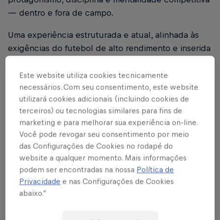
— dentro e fora de campo.
Uma experiência estruturada e atual, alinhada às
exigências do futebol de alto rendimento e inserida
em um contexto que valoriza e fortalece a região,
além de trabalhar os mesmos valores que
Este website utiliza cookies tecnicamente
necessários. Com seu consentimento, este website
entendemos ser essenciais para um atleta
utilizará cookies adicionais (incluindo cookies de
profissional.
terceiros) ou tecnologias similares para fins de
marketing e para melhorar sua experiência on-line.
Entrar em campo é só o começo. Evoluir é o
Você pode revogar seu consentimento por meio
objetivo.
das Configurações de Cookies no rodapé do
website a qualquer momento. Mais informações
podem ser encontradas na nossa
Política de
Privacidade
e nas Configurações de Cookies
Aqui, eles não apenas
abaixo.”
jogam futebol – eles