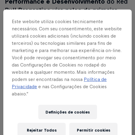
Performance e Desenvolvimento
do Red
Bull Bragantino vira palco da primeira
Red Bull Bragantino Creators Cup do
Este website utiliza cookies tecnicamente
jeito que a gente gosta: muita energia em
necessários. Com seu consentimento, este website
campo e uma experiência única em nosso
utilizará cookies adicionais (incluindo cookies de
terceiros) ou tecnologias similares para fins de
centro de treinamento. E claro, não vai
marketing e para melhorar sua experiência on-line.
faltar oportunidade para criar conteúdos.
Você pode revogar seu consentimento por meio
das Configurações de Cookies no rodapé do
Serão mais de 70 creators do Brasil e da
website a qualquer momento. Mais informações
América Latina
, divididos em times que
podem ser encontradas na nossa
Política de
representam os clubes Red Bull pelo mundo e uma
Privacidade
e nas Configurações de Cookies
seleção especial, a América Latina com mais de
abaixo.”
sete países representados. Dentro de campo, a
missão é uma só: mostrar quem realmente decide o
Definições de cookies
jogo quando a bola rola e quando a câmera está
gravando.
Rejeitar Todos
Permitir cookies