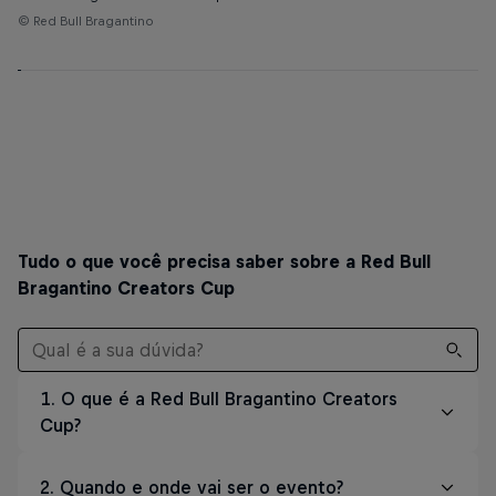
© Red Bull Bragantino
Red Bull Salzburg 🏆
Omiya Ar
Carolixas 💪
Alê Xavier
Tudo o que você precisa saber sobre a Red Bull
Bragantino Creators Cup
1. O que é a Red Bull Bragantino Creators
Cup?
É o primeiro campeonato de creators do
2. Quando e onde vai ser o evento?