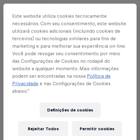
paraguaio dominou e soltou uma pancada, mas a
bola subiu demais e foi para fora.
Este website utiliza cookies tecnicamente
necessários. Com seu consentimento, este website
Na segunda etapa, logo no primeiro minuto,
utilizará cookies adicionais (incluindo cookies de
Juninho Capixaba fez jogada pela esquerda e
terceiros) ou tecnologias similares para fins de
achou passe para Rodriguinho por dentro. O camisa
marketing e para melhorar sua experiência on-line.
20 dominou, puxou para a perna direita e bateu
Você pode revogar seu consentimento por meio
das Configurações de Cookies no rodapé do
para o gol. A bola passou com muito perigo
website a qualquer momento. Mais informações
próxima à trave esquerda do goleiro e foi para fora.
podem ser encontradas na nossa
Política de
Privacidade
e nas Configurações de Cookies
Aos oito minutos, Eric Ramirez, atacante dos
abaixo.”
adversários, dominou na faixa central da
intermediária e finalizou com muita força na direção
do gol. Cleiton saltou e fez belíssima defesa para
Definições de cookies
mandar para escanteio.
Rejeitar Todos
Permitir cookies
Cinco minutos depois, Fernando fez ótima jogada