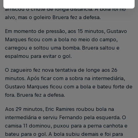
pela esquerda do ataque, cortou para o meio e
arriscou o chute de longa distância. A bola foi no
alvo, mas o goleiro Bruera fez a defesa.
Em momento de pressão, aos 15 minutos, Gustavo
Marques ficou com a bola no meio do campo,
carregou e soltou uma bomba. Bruera saltou e
espalmou para evitar o gol.
O zagueiro fez nova tentativa de longe aos 26
minutos. Após ficar com a sobra na intermediária,
Gustavo Marques ficou com a bola e bateu forte de
fora. Bruera fez a defesa.
Aos 29 minutos, Eric Ramires roubou bola na
intermediária e serviu Fernando pela esquerda. O
camisa 11 dominou, puxou para a perna canhota e
bateu para o gol. A bola subiu demais e foi para