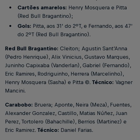
Cartões amarelos:
Henry Mosquera e Pitta
(Red Bull Bragantino);
Gols:
Pitta, aos 31’ do 2ºT, e Fernando, aos 47’
do 2ºT (Red Bull Bragantino).
Red Bull Bragantino:
Cleiton; Agustin Sant’Anna
(Pedro Henrique), Alix Vinicius, Gustavo Marques,
Juninho Capixaba (Vanderlan), Gabriel (Fernando),
Eric Ramires, Rodriguinho, Herrera (Marcelinho),
Henry Mosquera (Sasha) e Pitta ©.
Técnico:
Vagner
Mancini.
Carabobo:
Bruera; Aponte, Neira (Meza), Fuentes,
Alexander Gonzalez, Castillo, Matias Núñez, Juan
Perez, Tortolero (Bahachille), Berrios (Martinez) e
Eric Ramirez.
Técnico:
Daniel Farias.