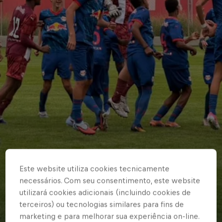
BASE MASCULINA
Este website utiliza cookies tecnicamente
Braga vence pelo
necessários. Com seu consentimento, este website
utilizará cookies adicionais (incluindo cookies de
Paulistão Sub-15 e
terceiros) ou tecnologias similares para fins de
Sub-17
marketing e para melhorar sua experiência on-line.