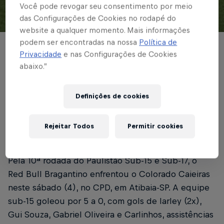
Você pode revogar seu consentimento por meio
das Configurações de Cookies no rodapé do
© Divulgação / Red Bull Bragantino
website a qualquer momento. Mais informações
podem ser encontradas na nossa
Política de
No CPD, Massa Bruta superou o Colorado
Privacidade
e nas Configurações de Cookies
abaixo.”
Caieiras nas duas categorias
Definições de cookies
Escrito por Bruno Sousa
2 min de leitura
Published on
04.07.2026 · 17:51 UTC
Rejeitar Todos
Permitir cookies
Pela 10ª rodada do Paulistão Sub-15 e Sub-17, o
Red Bull Bragantino enfrentou o Colorado Caieiras
neste sábado (4), no CPD, em Atibaia-SP. A equipe
sub-15 goleou por 5 a 0, com gols de Iarley (2x),
Gui Souza, Gabriel Oliveira e Carlinhos, assistências