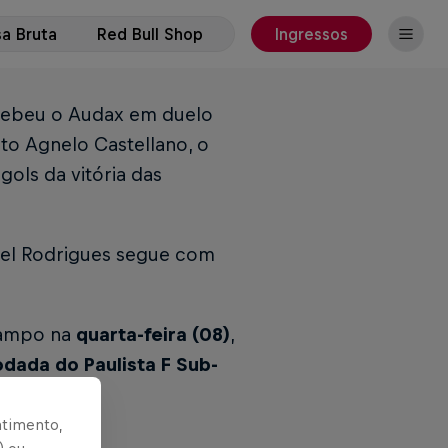
a Bruta
Red Bull Shop
Ingressos
ebeu o Audax em duelo
ito Agnelo Castellano, o
ols da vitória das
iel Rodrigues segue com
 campo na
quarta-feira (08)
,
odada do Paulista F Sub-
ntimento,