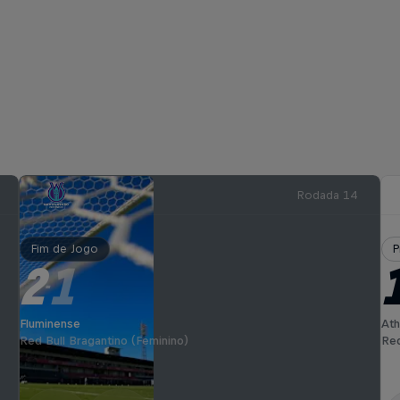
Rodada 14
Fim de Jogo
P
2
1
-
Fluminense
Ath
Red Bull Bragantino (Feminino)
Red