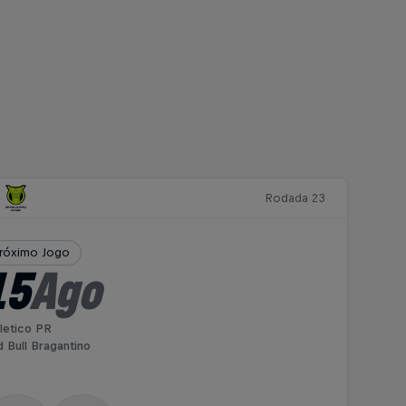
Rodada 23
róximo Jogo
15
Ago
letico PR
 Bull Bragantino