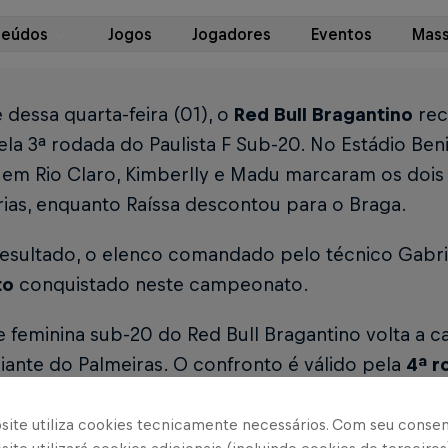
teúdos
Jogos
Jogadores
Eventos
Mass
 dessa quarta-feira (01), o
Red Bull Bragantino
rec
ela 3ª rodada do Paulista F Sub-20. No Estádio Ben
 em Rio Claro, Kimberlly e Madu marcaram os dois g
ias, enquanto Raíssa descontou para o Braga.
esultado, o elenco comandado pelo técnico Gabr
to
conquistado neste campeonato.
e feminina sub-20 do Red Bull Bragantino volta a
diante do Palmeiras. O confronto é válido pela
4ª r
á disputado na
Arena Barueri.
site utiliza cookies tecnicamente necessários. Com seu conse