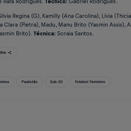
e Rafa Rodrigues.
Técnico:
Gabriel Rodrigues.
ilvia Regina (G), Kamilly (Ana Carolina), Lívia (Thicia
na Clara (Pietra), Madu, Manu Brito (Yasmin Assis), A
asmin Brito).
Técnica:
Soraia Santos.
ilhe
inina
Paulistão
Sub-20
Futebol Feminino