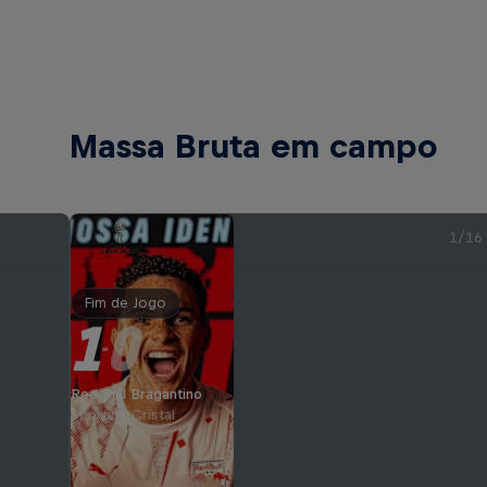
Massa Bruta em campo
1/16
Fim de Jogo
1
0
-
Red Bull Bragantino
Sporting Cristal