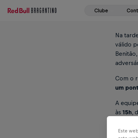
Clube
Con
Na tarde
válido p
Benitão,
adversár
Com o r
um pon
A equip
às
15h
, 
20
e ser
Este web