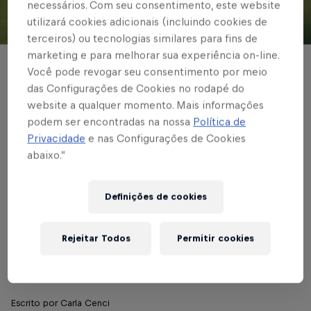
necessários. Com seu consentimento, este website
utilizará cookies adicionais (incluindo cookies de
© Fernado Roberto/Red Bull Bragantino
terceiros) ou tecnologias similares para fins de
marketing e para melhorar sua experiência on-line.
BRASILEIRÃO
Você pode revogar seu consentimento por meio
das Configurações de Cookies no rodapé do
Bragantinas recebem
website a qualquer momento. Mais informações
podem ser encontradas na nossa
Política de
o Tarumã-AM na 2ª
Privacidade
e nas Configurações de Cookies
rodada do Brasileiro
abaixo.”
Feminino Sub-20
Definições de cookies
A partida será realizada nesta quarta-feira
Rejeitar Todos
Permitir cookies
(11), às 15h, no Estádio Gabriel Marques da
Silva, em Santana de Parnaíba-SP
Escrito por Carla Cenci