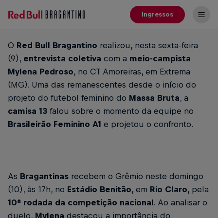
Ingressos
O
Red Bull Bragantino
realizou, nesta sexta-feira
(9),
entrevista coletiva
com a
meio-campista
Mylena Pedroso
, no CT Amoreiras, em Extrema
(MG). Uma das remanescentes desde o início do
projeto do futebol feminino do
Massa Bruta
, a
camisa 13
falou sobre o momento da equipe no
Brasileirão Feminino A1
e projetou o confronto.
As
Bragantinas
recebem o Grêmio neste domingo
(10), às 17h, no
Estádio Benitão
, em
Rio Claro
, pela
10ª rodada da competição nacional
. Ao analisar o
duelo,
Mylena
destacou a importância do