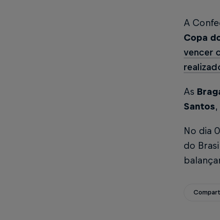
A Confe
Copa do
vencer o
realizad
As
Brag
Santos
,
No dia 
do Brasi
balança
Compart