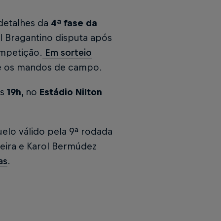
 detalhes da
4ª fase da
l Bragantino disputa após
ompetição.
Em sorteio
o e os mandos de campo.
às
19h
, no
Estádio Nilton
elo válido pela 9ª rodada
ineira e Karol Bermúdez
as
.