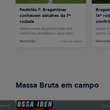
Massa Bruta em campo
ada 20
1/16