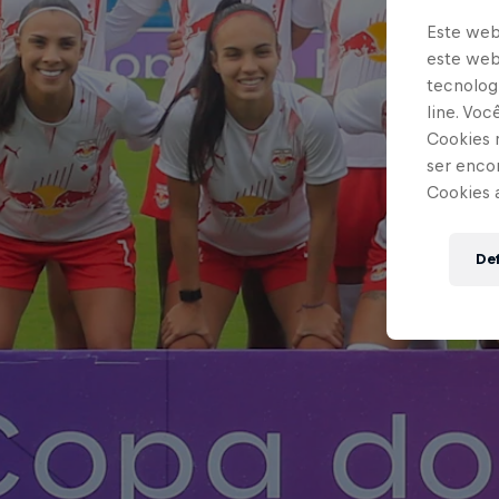
Este web
este webs
tecnologi
line. Vo
Cookies 
ser enco
Cookies 
Def