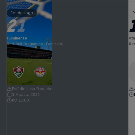
Fim de Jogo
P
2
1
-
Fluminense
Ath
Red Bull Bragantino (Feminino)
Red
Estádio Luso Brasileiro
1 Agosto 2026
KO 15:00