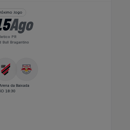
róximo Jogo
15
Ago
letico PR
 Bull Bragantino
Arena da Baixada
KO 18:30