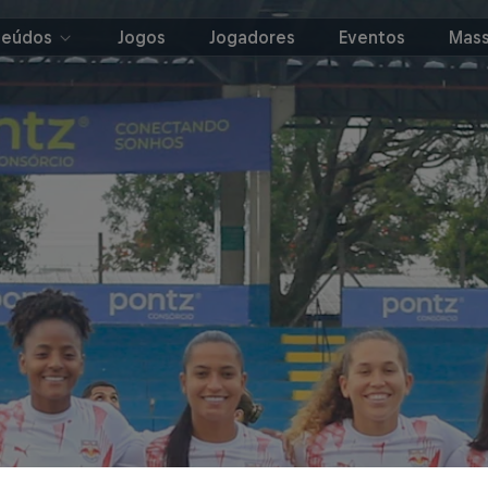
teúdos
Jogos
Jogadores
Eventos
Mass