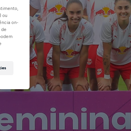
ntimento,
) ou
ência on-
 de
 podem
e
kies