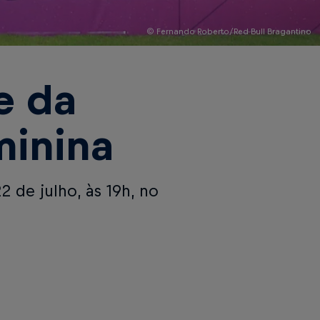
© Fernando Roberto/Red Bull Bragantino
e da
minina
 de julho, às 19h, no