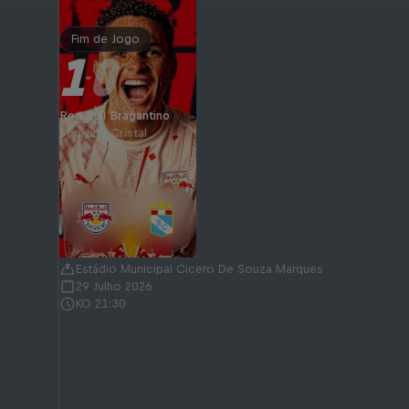
Fim de Jogo
1
0
-
Red Bull Bragantino
Sporting Cristal
Estádio Municipal Cicero De Souza Marques
29 Julho 2026
KO 21:30