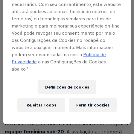
necessários. Com seu consentimento, este website
Logo no primeiro ano pelo
Red Bull Bragantino
,
utilizará cookies adicionais (incluindo cookies de
Thais
já disputou competições como Paulista,
terceiros) ou tecnologias similares para fins de
Brasileiro Feminino Sub-20, Copinha Feminina e
marketing e para melhorar sua experiência on-line.
Brasil Ladies Cup. Para ela, o período foi importante
Você pode revogar seu consentimento por meio
para o processo de adaptação e amadurecimento.
das Configurações de Cookies no rodapé do
website a qualquer momento. Mais informações
A
jogadora
também destacou a oportunidade de
podem ser encontradas na nossa
Política de
viver esse momento próximo da família.
“Nunca
Privacidade
e nas Configurações de Cookies
abaixo.”
imaginei e, pra mim, é um privilégio poder viver
isso tão perto de casa e perto das pessoas que
eu mais amo.”
Definições de cookies
Agora, outras garotas terão a chance de buscar
Rejeitar Todos
Permitir cookies
uma oportunidade semelhante.
O Red Bull
Bragantino
realizará, no dia 16 de maio (sábado),
uma seletiva para atletas interessadas em integrar a
equipe feminina sub-20
. A avaliação acontecerá