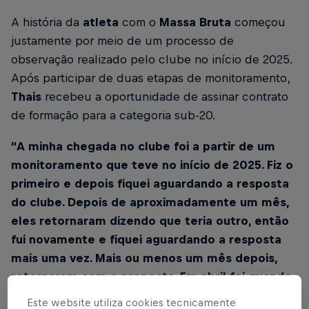
A história da
atleta
com o
Massa Bruta
começou
justamente por meio de um processo de
observação realizado pelo clube no início de 2025.
Após participar de duas etapas de monitoramento,
Thais
recebeu a oportunidade de assinar contrato
de formação para a categoria sub-20.
“A minha chegada no clube foi a partir de um
monitoramento que teve no início de 2025. Fiz o
primeiro e depois fiquei aguardando a resposta
do clube. Depois de aproximadamente um mês,
eles retornaram dizendo que teria outro, então
fui novamente e fiquei aguardando a resposta
mais uma vez. Mais ou menos um mês depois,
retornaram com a proposta. Em abril foi quando
assinei e estou até hoje”
, relembrou.
Este website utiliza cookies tecnicamente