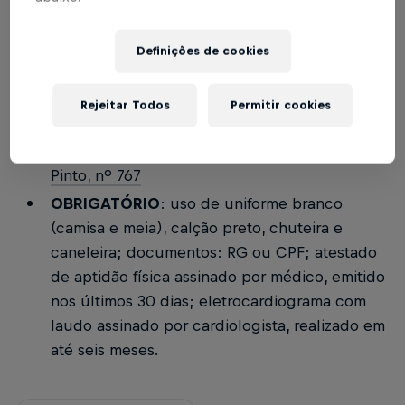
SELETIVA DE FUTEBOL FEMININO
Definições de cookies
Data
: 16 de maio de 2026 (sábado)
Horário
: às 14h
Rejeitar Todos
Permitir cookies
Local
:
Parque Municipal de Eventos, em
Extrema (MG) - Av. Delegado Waldemar Gomes
Pinto, nº 767
OBRIGATÓRIO
: uso de uniforme branco
(camisa e meia), calção preto, chuteira e
caneleira; documentos: RG ou CPF; atestado
de aptidão física assinado por médico, emitido
nos últimos 30 dias; eletrocardiograma com
laudo assinado por cardiologista, realizado em
até seis meses.