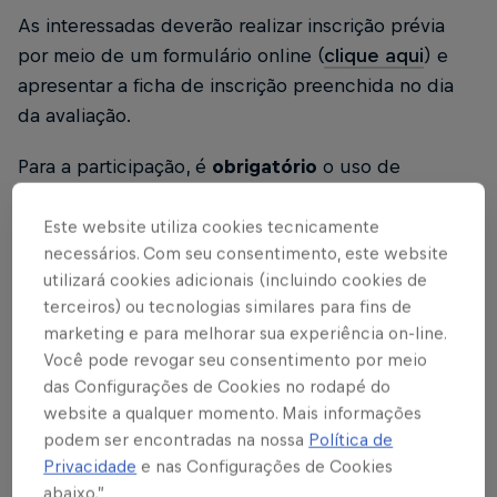
As interessadas deverão realizar inscrição prévia
por meio de um formulário online (
clique aqui
) e
apresentar a ficha de inscrição preenchida no dia
da avaliação.
Para a participação, é
obrigatório
o uso de
uniforme branco (camisa e meia), calção preto,
chuteira e caneleira
, além da
apresentação dos
Este website utiliza cookies tecnicamente
necessários. Com seu consentimento, este website
seguintes documentos
:
RG ou CPF
para
utilizará cookies adicionais (incluindo cookies de
identificação;
atestado de aptidão física
terceiros) ou tecnologias similares para fins de
assinado por médico, emitido nos últimos 30
marketing e para melhorar sua experiência on-line.
dias
; e
eletrocardiograma com laudo assinado
Você pode revogar seu consentimento por meio
por cardiologista, realizado em até seis meses
.
das Configurações de Cookies no rodapé do
website a qualquer momento. Mais informações
*É proibida a utilização de itens como brincos,
podem ser encontradas na nossa
Política de
piercings, colares e etc.
Privacidade
e nas Configurações de Cookies
abaixo.”