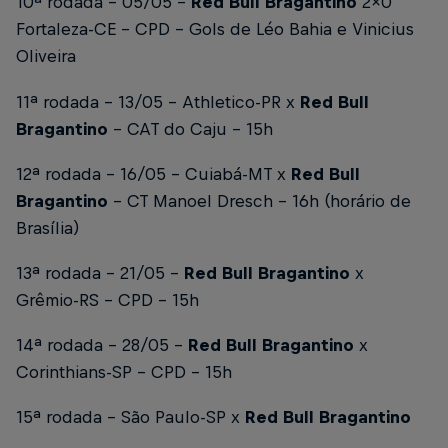
10ª rodada – 05/05 –
Red Bull Bragantino
2x0
Fortaleza-CE – CPD –
Gols de Léo Bahia e Vinicius
Oliveira
11ª rodada – 13/05 – Athletico-PR x
Red Bull
Bragantino
– CAT do Caju – 15h
12ª rodada – 16/05 – Cuiabá-MT x
Red Bull
Bragantino
– CT Manoel Dresch – 16h (horário de
Brasília)
13ª rodada – 21/05 –
Red Bull Bragantino
x
Grêmio-RS – CPD – 15h
14ª rodada – 28/05 –
Red Bull Bragantino
x
Corinthians-SP – CPD – 15h
15ª rodada – São Paulo-SP x
Red Bull Bragantino