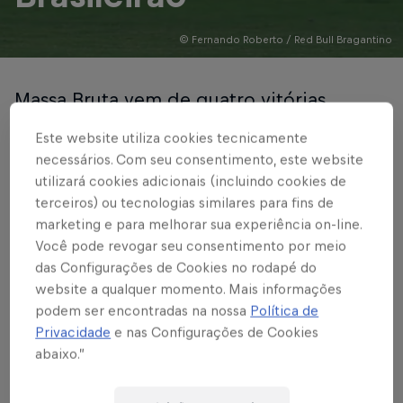
© Fernando Roberto / Red Bull Bragantino
Massa Bruta vem de quatro vitórias
consecutivas na competição nacional
Este website utiliza cookies tecnicamente
necessários. Com seu consentimento, este website
Escrito por Bruno Sousa
utilizará cookies adicionais (incluindo cookies de
4 min de leitura
Published on
12.05.2026 · 15:10 UTC
terceiros) ou tecnologias similares para fins de
marketing e para melhorar sua experiência on-line.
Você pode revogar seu consentimento por meio
das Configurações de Cookies no rodapé do
O Red Bull Bragantino vai para mais um desafio
website a qualquer momento. Mais informações
podem ser encontradas na nossa
Política de
pelo Campeonato Brasileiro Sub-20 Série A de
Privacidade
e nas Configurações de Cookies
2026. Nesta quarta-feira (13), às 15h, o Massa Bruta
abaixo.”
visita a equipe do Athletico-PR, no CAT do Caju, na
cidade de Curitiba-PR, em confronto válido pela 11ª