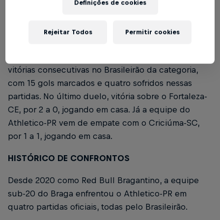
Definições de cookies
rodada da competição nacional.
Rejeitar Todos
Permitir cookies
O Braga sub-20 vem em uma sequência de quatro
vitórias consecutivas no Brasileirão da categoria,
com 15 gols marcados e quatro sofridos nessas
partidas. No último duelo, vitória sobre o Fortaleza-
CE, por 2 a 0, jogando em casa. Já a equipe do
Athletico-PR vem de empate com o Criciúma-SC,
por 1 a 1, jogando em casa.
HISTÓRICO DE CONFRONTOS
Desde 2020 como Red Bull Bragantino, a equipe
sub-20 do Braga enfrentou o Athletico-PR em
quatro partidas oficiais, todas pelo Brasileirão.