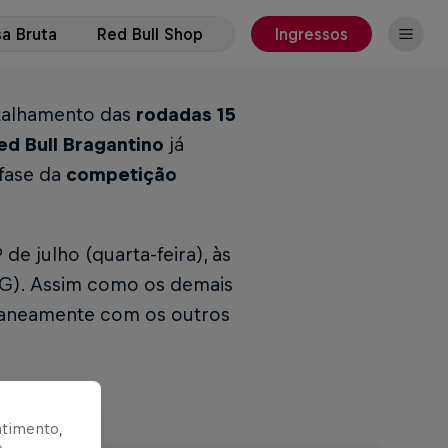
a Bruta
Red Bull Shop
Ingressos
etalhamento das
rodadas 15
ed Bull Bragantino
já
 fase da
competição
 de julho (quarta-feira), às
MG). Assim como os demais
ultaneamente com os outros
ntimento,