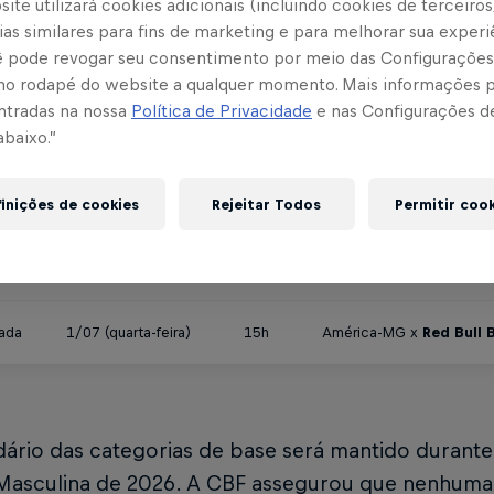
ite utilizará cookies adicionais (incluindo cookies de terceiros
DATA
HORÁRIO
CONFRONTO
as similares para fins de marketing e para melhorar sua experi
cê pode revogar seu consentimento por meio das Configurações
ada
10/06 (quarta-feira)
15h
São Paulo x
Red Bull Br
no rodapé do website a qualquer momento. Mais informações
ntradas na nossa
Política de Privacidade
e nas Configurações d
abaixo.”
ada
17/06 (quarta-feira)
15h
Red Bull Bragantino
x F
inições de cookies
Rejeitar Todos
Permitir coo
ada
20/06 (sábado)
15h
Vasco x
Red Bull Braga
ada
23/06 (terça-feira)
15h
Red Bull Bragantino
x B
ada
1/07 (quarta-feira)
15h
América-MG x
Red Bull 
dário das categorias de base será mantido durante
asculina de 2026. A CBF assegurou que nenhuma