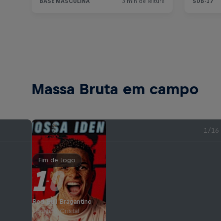
Massa Bruta em campo
1/16
Fim de Jogo
1
0
-
Red Bull Bragantino
Sporting Cristal