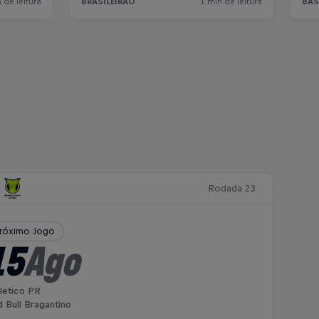
Rodada 23
róximo Jogo
15
Ago
letico PR
 Bull Bragantino