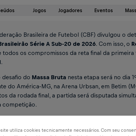
teúdos
Jogos
Jogadores
Eventos
Mass
deração Brasileira de Futebol (CBF) divulgou o d
 Brasileirão Série A Sub-20 de 2026
. Com isso, o
R
 todos os compromissos da reta final da primeira
l
.
o desafio do
Massa Bruta
nesta etapa será no dia 1º
ante do América-MG, na Arena Urbsan, em Betim (
os da rodada final, a partida será disputada sim
a competição.
os detalhes das rodadas 15 a 19:
site utiliza cookies tecnicamente necessários. Com seu conse