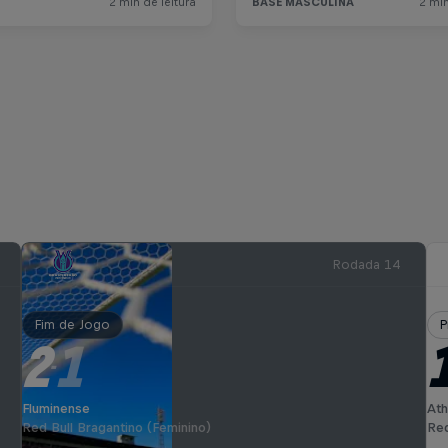
Rodada 14
Fim de Jogo
P
2
1
-
Fluminense
Ath
Red Bull Bragantino (Feminino)
Red