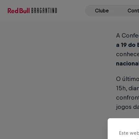
Clube
Con
A Confe
a 19 do
conhece
naciona
O últim
15h, di
confront
jogos d
Confira 
Este web