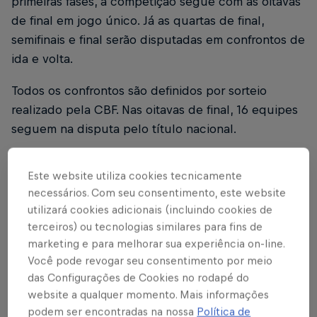
primeiras fases, a competição segue com as oitavas
de final em jogo único. Já as quartas de final,
semifinais e final serão disputadas em confrontos de
ida e volta.
Todos os confrontos são definidos por sorteio
realizado pela CBF. Nas oitavas de final, 16 equipes
seguem na disputa pelo título nacional.
BRAGANTINAS NA COMPETIÇÃO!
Este website utiliza cookies tecnicamente
necessários. Com seu consentimento, este website
utilizará cookies adicionais (incluindo cookies de
terceiros) ou tecnologias similares para fins de
Relacionado
marketing e para melhorar sua experiência on-line.
Você pode revogar seu consentimento por meio
Bragantinas vencem o São José por 4 a 1 e
das Configurações de Cookies no rodapé do
avançam de fase na Copa do Brasil
website a qualquer momento. Mais informações
3 min de leitura
podem ser encontradas na nossa
Política de