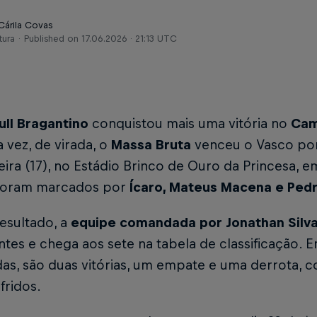
Cárila Covas
tura
Published on
17.06.2026 · 21:13 UTC
ull Bragantino
conquistou mais uma vitória no
Cam
a vez, de virada, o
Massa Bruta
venceu o Vasco por 
eira (17), no Estádio Brinco de Ouro da Princesa, 
foram marcados por
Ícaro, Mateus Macena e Ped
esultado, a
equipe comandada por Jonathan Silv
tes e chega aos sete na tabela de classificação. 
das, são duas vitórias, um empate e uma derrota,
fridos.