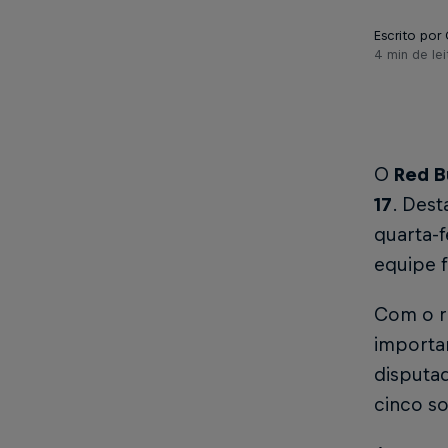
Escrito por 
4 min de lei
O
Red B
17
. Dest
quarta-f
equipe 
Com o r
importan
disputa
cinco so