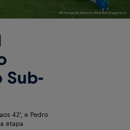
© Fernando Roberto/Red Bull Bragantino
l
o
o Sub-
os 42', e Pedro
da etapa