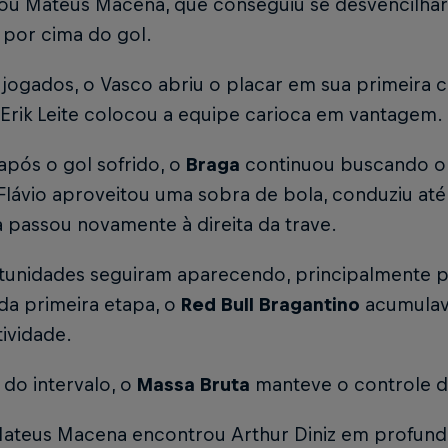
ou Mateus Macena, que conseguiu se desvencilha
u por cima do gol.
 jogados, o Vasco abriu o placar em sua primeira 
 Erik Leite colocou a equipe carioca em vantagem.
pós o gol sofrido, o
Braga
continuou buscando o
Flávio aproveitou uma sobra de bola, conduziu até a
a passou novamente à direita da trave.
tunidades seguiram aparecendo, principalmente pe
 da primeira etapa, o
Red Bull Bragantino
acumulava
ividade.
 do intervalo, o
Massa Bruta
manteve o controle d
 Mateus Macena encontrou Arthur Diniz em profund