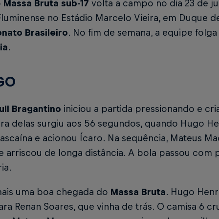
o
Massa Bruta sub-17
volta a campo no dia 23 de ju
 Fluminense no Estádio Marcelo Vieira, em Duque d
ato Brasileiro
. No fim de semana, a equipe folg
ia
.
GO
ull Bragantino
iniciou a partida pressionando e cr
ira delas surgiu aos 56 segundos, quando Hugo He
vascaína e acionou Ícaro. Na sequência, Mateus M
e arriscou de longa distância. A bola passou com p
ia.
 mais uma boa chegada do
Massa Bruta
. Hugo Henri
ra Renan Soares, que vinha de trás. O camisa 6 cr