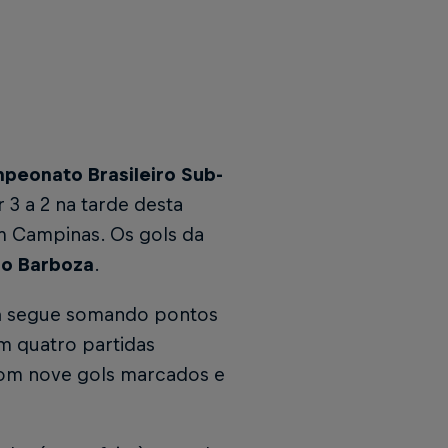
peonato Brasileiro Sub-
3 a 2 na tarde desta
em Campinas. Os gols da
ro Barboza
.
a
segue somando pontos
Em quatro partidas
 com nove gols marcados e