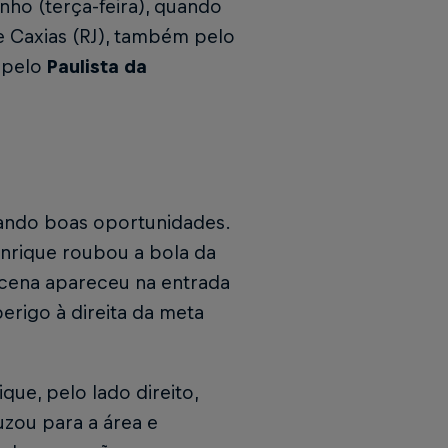
nho (terça-feira), quando
e Caxias (RJ), também pelo
a pelo
Paulista da
iando boas oportunidades.
nrique roubou a bola da
acena apareceu na entrada
erigo à direita da meta
que, pelo lado direito,
uzou para a área e