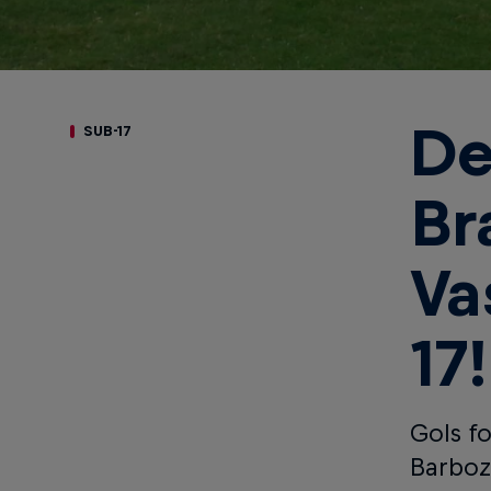
De
SUB-17
Br
Va
17!
Gols f
Barboz