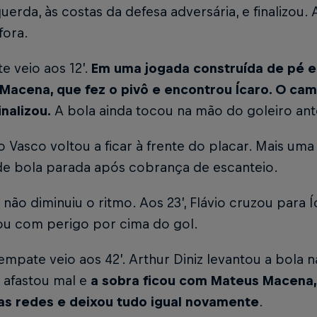
uerda, às costas da defesa adversária, e finalizou.
fora.
 veio aos 12’.
Em uma jogada construída de pé e
Macena, que fez o pivô e encontrou Ícaro. O cami
inalizou.
A bola ainda tocou na mão do goleiro ant
 o Vasco voltou a ficar à frente do placar. Mais um
de bola parada após cobrança de escanteio.
a
não diminuiu o ritmo. Aos 23’, Flávio cruzou para 
u com perigo por cima do gol.
mpate veio aos 42’. Arthur Diniz levantou a bola 
 afastou mal e
a sobra ficou com Mateus Macena, 
as redes e deixou tudo igual novamente
.