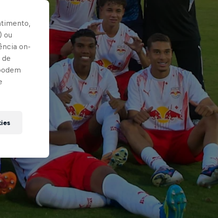
ntimento,
) ou
ência on-
 de
 podem
e
kies