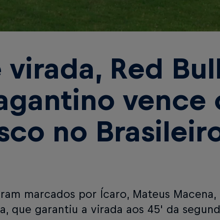
 virada, Red Bul
agantino vence 
sco no Brasileir
oram marcados por Ícaro, Mateus Macena, a
a, que garantiu a virada aos 45' da segun