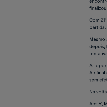
encontr
finalizo
Com 21’
partida.
Mesmo a
depois, 
tentativ
As opor
Ao final
sem efet
Na volta
Aos 6’,