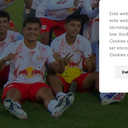
Este web
este webs
tecnologi
line. Vo
Cookies 
ser enco
Cookies 
Def