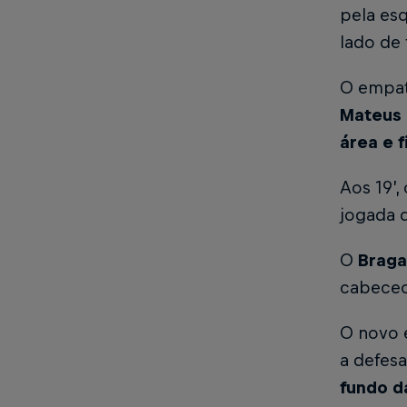
pela esq
lado de 
O empate
Mateus 
área e f
Aos 19’,
jogada 
O
Brag
cabeceo
O novo e
a defesa
fundo d