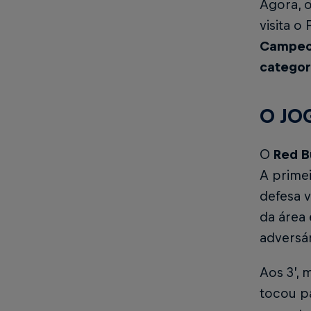
Agora, 
visita o
Campeon
categor
O JO
O
Red B
A prime
defesa 
da área 
adversár
Aos 3’,
tocou pa