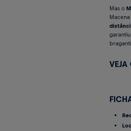
Mas o
M
Macena 
distânc
garantiu
bragant
VEJA
FICH
Red
Loc