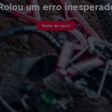
Rolou um erro inesperad
Tente de novo!