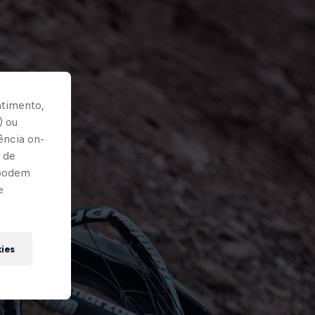
ntimento,
) ou
ência on-
 de
 podem
e
kies