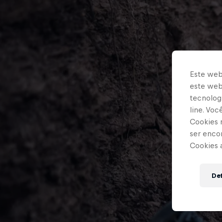
Este web
este webs
tecnologi
line. Vo
Cookies 
ser enco
Cookies 
Def